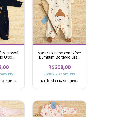
 Microsoft
Macacão Bebê com Zíper
do Urso
Bumbum Bordado Urso
ã - Marinho
Kim - Bege
8,00
R$208,00
com
Pix
R$187,20
com
Pix
7
sem juros
6
x de
R$34,67
sem juros