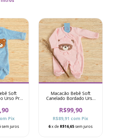
filtros
ebê Soft
Macacão Bebê Soft
do Urso Pró
Canelado Bordado Ursa
ul
Gorro Pró - Rosa
,90
R$99,90
com
Pix
R$89,91
com
Pix
5
sem juros
6
x de
R$16,65
sem juros