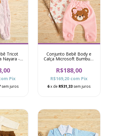
bê Tricot
Conjunto Bebê Body e
a Nayara -
Calça Microsoft Bumbum
a
Ursa Coração Raquel -
Rosa
8,00
R$188,00
com
Pix
R$169,20
com
Pix
7
sem juros
6
x de
R$31,33
sem juros