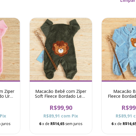
Limpar 
m Ziper
Macacão Bebê com Zíper
Macacão B
do Ursa
Soft Fleece Bordado Leão
Fleece Borda
Pró - Verde
- Az
0
R$99,90
R$99
Pix
R$89,91
com
Pix
R$89,91
 juros
6
x de
R$16,65
sem juros
6
x de
R$16,6