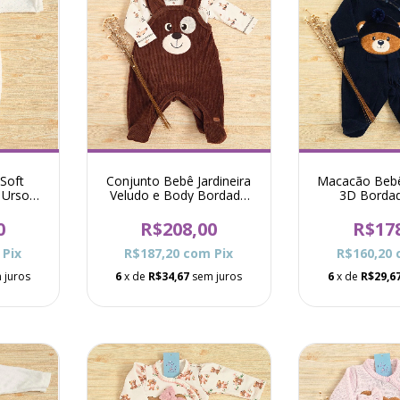
Soft
Conjunto Bebê Jardineira
Macacão Bebê
 Urso
Veludo e Body Bordado
3D Borda
co
Raposa Denis - Marrom
Cachecol Cau
0
R$208,00
R$17
Pix
R$187,20
com
Pix
R$160,20
 juros
6
x de
R$34,67
sem juros
6
x de
R$29,6