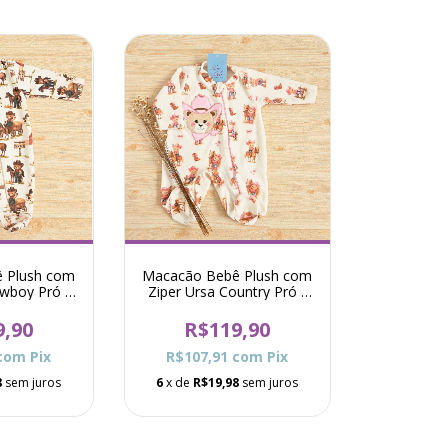
 Plush com
Macacão Bebê Plush com
owboy Pró -
Ziper Ursa Country Pró -
e
Rosa
9,90
R$119,90
com
Pix
R$107,91
com
Pix
8
sem juros
6
x de
R$19,98
sem juros