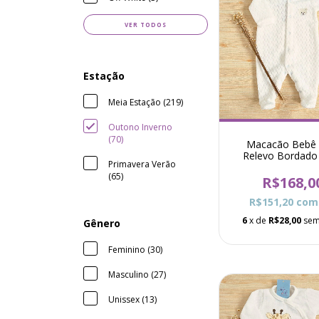
VER TODOS
Estação
Meia Estação (219)
Outono Inverno
(70)
Macacão Bebê 
Relevo Bordado
Primavera Verão
Drew - Bran
(65)
R$168,0
R$151,20
com
6
x de
R$28,00
sem
Gênero
Feminino (30)
Masculino (27)
Unissex (13)