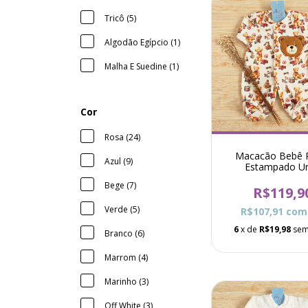
Tricô (5)
Algodão Egípcio (1)
Malha E Suedine (1)
Cor
Rosa (24)
Macacão Bebê 
Azul (9)
Estampado U
Brinquedos Pró - C
Bege (7)
R$119,9
Verde (5)
R$107,91
com
6
x de
R$19,98
sem
Branco (6)
Marrom (4)
Marinho (3)
Off White (3)