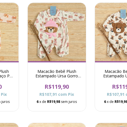
Plush
Macacão Bebê Plush
Macacão Be
aço Pró
Estampado Ursa Gorro
Estampado U
Pró - Rosa
Pró - 
0
R$119,90
R$11
Pix
R$107,91
com
Pix
R$107,91
 juros
6
x de
R$19,98
sem juros
6
x de
R$19,9