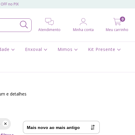
 OFF no PIX
0
Atendimento
Minha conta
Meu carrinho
idade
Enxoval
Mimos
Kit Presente
um e detalhes
o