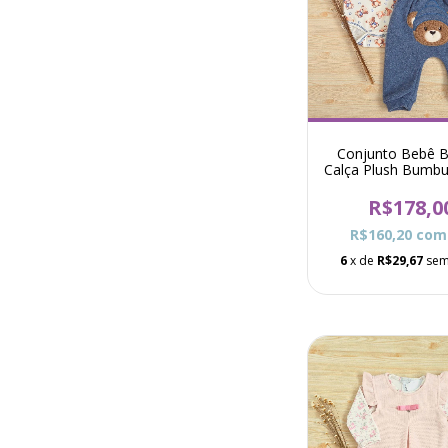
Conjunto Bebê B
Calça Plush Bumb
José - Azul
R$178,0
R$160,20
com
6
x de
R$29,67
sem