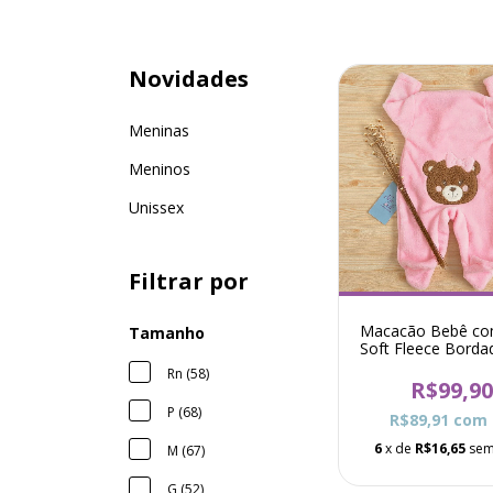
Novidades
Meninas
Meninos
Unissex
Filtrar por
Macacão Bebê co
Tamanho
Soft Fleece Borda
Pró - Rosa
Rn (58)
R$99,9
P (68)
R$89,91
com
6
x de
R$16,65
sem
M (67)
G (52)