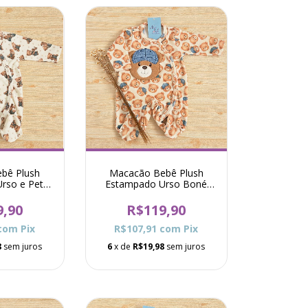
bê Plush
Macacão Bebê Plush
rso e Pet
Estampado Urso Boné
Bege
Pró - Bege
9,90
R$119,90
com
Pix
R$107,91
com
Pix
8
sem juros
6
x de
R$19,98
sem juros