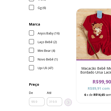
Gg (6)
Marca
Anjos Baby (16)
Laço Bebê (2)
Mini Bear (4)
Novo Bebê (1)
Upi Uli (47)
Macacão Bebê Mi
Bordado Ursa Laci
- Vermelho
R$99,9
Preço
R$89,91
com
De
Até
6
x de
R$16,65
sem