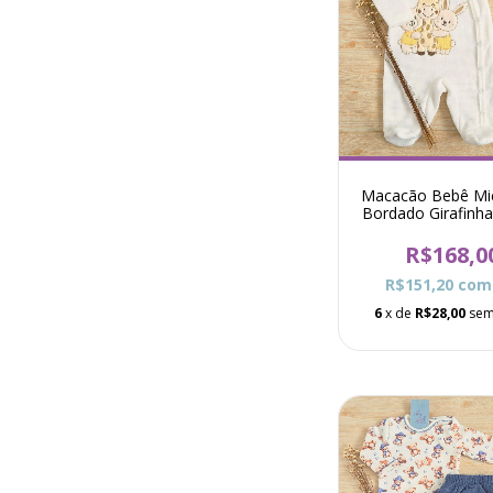
Macacão Bebê Mi
Bordado Girafinh
Nani - Bran
R$168,0
R$151,20
com
6
x de
R$28,00
sem