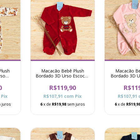
Plush
Macacão Bebê Plush
Macacão Be
rso
Bordado 3D Urso Escocês
Bordado 3D 
olorido
Pró - Vermelho
Pró - 
0
R$119,90
R$11
Pix
R$107,91
com
Pix
R$107,91
 juros
6
x de
R$19,98
sem juros
6
x de
R$19,9