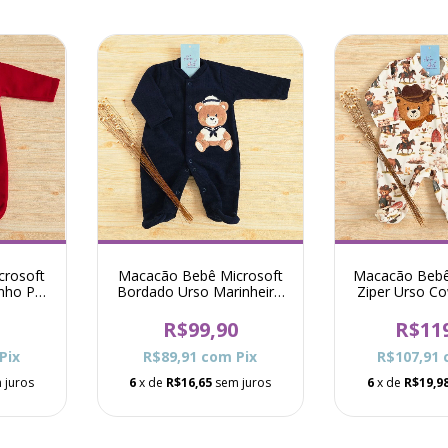
crosoft
Macacão Bebê Microsoft
Macacão Bebê
nho Pró
Bordado Urso Marinheiro
Ziper Urso C
Pró - Marinho
Beg
0
R$99,90
R$11
Pix
R$89,91
com
Pix
R$107,91
 juros
6
x de
R$16,65
sem juros
6
x de
R$19,9