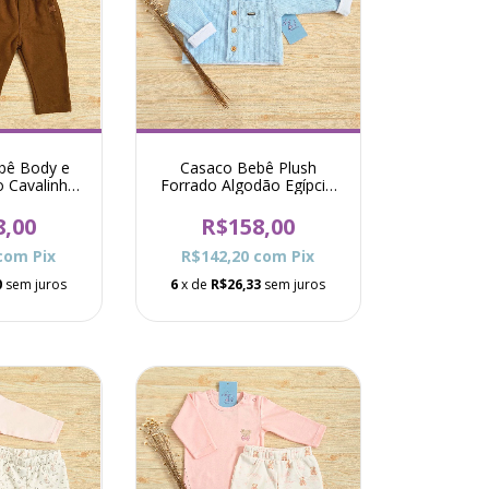
bê Body e
Casaco Bebê Plush
o Cavalinho
Forrado Algodão Egípcio
aramelo
Gislan - Azul
8,00
R$158,00
com
Pix
R$142,20
com
Pix
0
sem juros
6
x de
R$26,33
sem juros