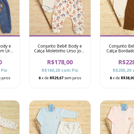
ody e
Conjunto Bebê Body e
Conjunto Be
um Urso
Calça Moletinho Urso José
Calça Bordad
- Azul
Juarez - C
0
R$178,00
R$22
Pix
R$160,20
com
Pix
R$205,20
 juros
6
x de
R$29,67
sem juros
6
x de
R$38,0