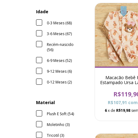
Idade
0-3 Meses (68)
3-6 Meses (67)
Recém-nascido
(56)
6-9 Meses (52)
9-12 Meses (6)
Macacão Bebê 
Estampado Ursa L
0-12 Meses (2)
- Rosa
R$119,9
R$107,91
com
Material
6
x de
R$19,98
sem
Plush E Soft (54)
Moletinho (3)
Tricotil (3)