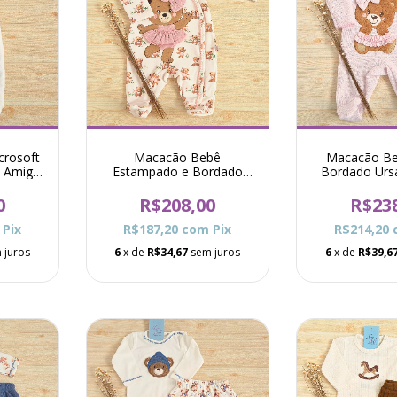
crosoft
Macacão Bebê
Macacão Be
a Amiga
Estampado e Bordado
Bordado Urs
co
Ursa Nayara - Rosa
Ros
0
R$208,00
R$23
Pix
R$187,20
com
Pix
R$214,20
 juros
6
x de
R$34,67
sem juros
6
x de
R$39,6