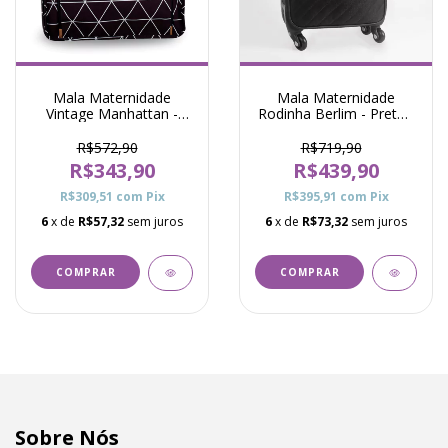
Mala Maternidade
Mala Maternidade
Vintage Manhattan -
Rodinha Berlim - Preto -
Preto - Masterbag
Just Baby
R$572,90
R$719,90
R$343,90
R$439,90
R$309,51
com
Pix
R$395,91
com
Pix
6
x de
R$57,32
sem juros
6
x de
R$73,32
sem juros
Sobre Nós