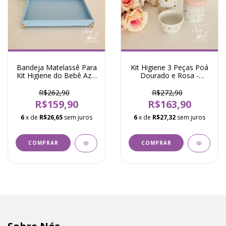
Bandeja Matelassê Para
Kit Higiene 3 Peças Po
Kit Higiene do Bebê Azul
Dourado e Rosa -
- Modali
Modali
R$262,90
R$272,90
R$159,90
R$163,90
6
x de
R$26,65
sem juros
6
x de
R$27,32
sem juros