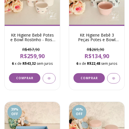
Kit Higiene Bebê Potes
Kit Higiene Bebê 3
e Bowl Rostinho - Rosa
Peças Potes e Bowl
- Modali
Candy - Rosa - Modali
R$457,90
R$269,90
R$259,90
R$134,90
6
x de
R$43,32
sem juros
6
x de
R$22,48
sem juros
39
%
40
%
OFF
OFF