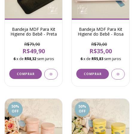
Bandeja MDF Para Kit
Bandeja MDF Para Kit
Higiene do Bebê - Preta
Higiene do Bebê - Rosa
R$79,90
R$70,00
R$49,90
R$35,00
6
x de
R$8,32
sem juros
6
x de
R$5,83
sem juros
50
%
50
%
OFF
OFF