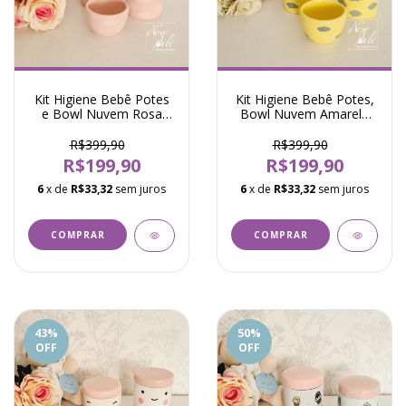
Kit Higiene Bebê Potes
Kit Higiene Bebê Potes,
e Bowl Nuvem Rosa
Bowl Nuvem Amarelo
Pastel - Modali
com Cinza - Modali
R$399,90
R$399,90
R$199,90
R$199,90
6
x de
R$33,32
sem juros
6
x de
R$33,32
sem juros
43
%
50
%
OFF
OFF