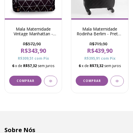
Mala Maternidade
Mala Maternidade
Vintage Manhattan -
Rodinha Berlim - Preto -
Preto - Masterbag
Just Baby
R$572,90
R$719,90
R$343,90
R$439,90
R$309,51
com
Pix
R$395,91
com
Pix
6
x de
R$57,32
sem juros
6
x de
R$73,32
sem juros
Sobre Nós