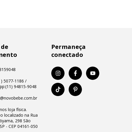
 de
Permaneça
mento
conectado
8159048
11) 5077-1186 /
p:(11) 94815-9048
o@novobebe.com.br
os loja física.
io localizado na Rua
Utiyama, 298 São
 SP - CEP 04161-050