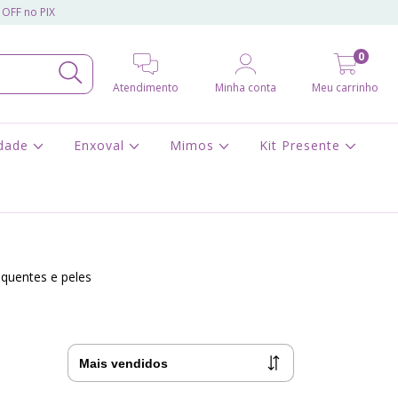
 OFF no PIX
0
Atendimento
Minha conta
Meu carrinho
idade
Enxoval
Mimos
Kit Presente
 quentes e peles