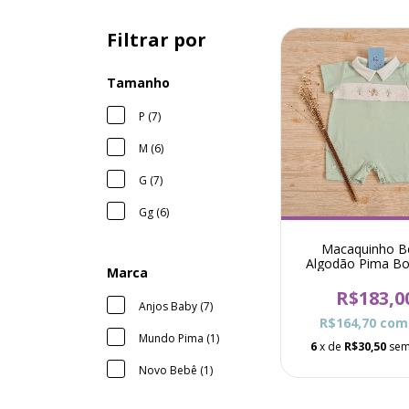
Filtrar por
Tamanho
P (7)
M (6)
G (7)
Gg (6)
Macaquinho B
Algodão Pima B
Marca
Elefantinho Otto 
R$183,0
Anjos Baby (7)
R$164,70
com
Mundo Pima (1)
6
x de
R$30,50
sem
Novo Bebê (1)