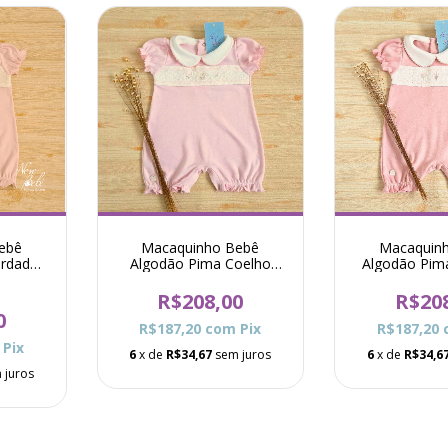
ebê
Macaquinho Bebê
Macaquin
ordado
Algodão Pima Coelho
Algodão Pim
ações
Theodora - Rosa
Claudia Tuli
a
R$208,00
R$20
0
R$187,20
com
Pix
R$187,20
Pix
6
x de
R$34,67
sem juros
6
x de
R$34,6
 juros