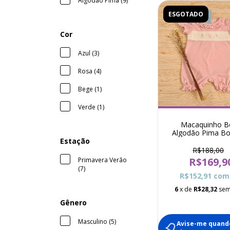
Algodão Pima (9)
ESGOTADO
Cor
Azul (3)
Rosa (4)
Bege (1)
Verde (1)
Macaquinho B
Algodão Pima B
Pássaro Flores K
Estação
Rosa
R$188,00
R$169,9
Primavera Verão
(7)
R$152,91
com
6
x de
R$28,32
sem
Gênero
Masculino (5)
Avise-me quand