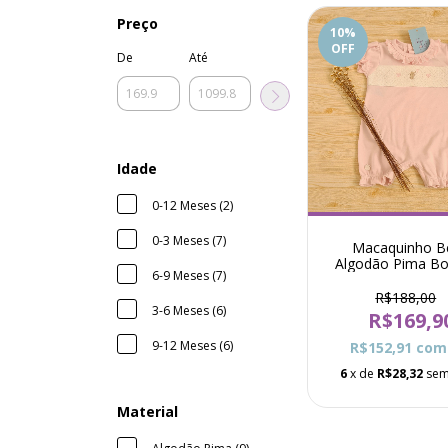
Preço
10
%
OFF
De
Até
Idade
0-12 Meses (2)
0-3 Meses (7)
Macaquinho B
Algodão Pima B
6-9 Meses (7)
Elefantinho Cor
Nikki - Ros
R$188,00
3-6 Meses (6)
R$169,9
9-12 Meses (6)
R$152,91
com
6
x de
R$28,32
sem
Material