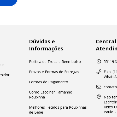
Dúvidas e
Central
Informações
Atendi
Política de Troca e Reembolso
551194
de
Prazos e Formas de Entregas
Fixo: (
midor
WhatsAp
Formas de Pagamento
contat
Como Escolher Tamanho
Roupinha
Não tem
Escritór
Kitizo 
Melhores Tecidos para Roupinhas
Paulo -
de Bebê