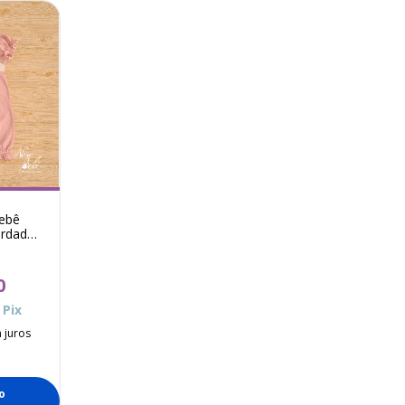
ebê
ordado
atie -
0
Pix
 juros
o