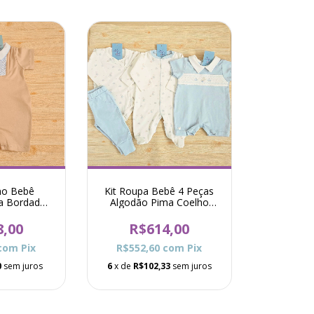
ho Bebê
Kit Roupa Bebê 4 Peças
a Bordado
Algodão Pima Coelho
 Bege
Theodoro - Azul
8,00
R$614,00
com
Pix
R$552,60
com
Pix
0
sem juros
6
x de
R$102,33
sem juros