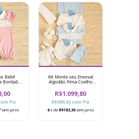
ho Bebê
Kit Monte seu Enxoval
a Bordado
Algodão Pima Coelho
pa - Rosa
Theodoro Azul
8,00
R$1.099,80
com
Pix
R$989,82
com
Pix
7
sem juros
6
x de
R$183,30
sem juros