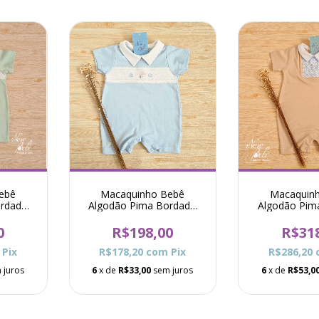
ebê
Macaquinho Bebê
Macaquin
ordado
Algodão Pima Bordado
Algodão Pim
- Verde
Coelho Theodoro - Azul
Kleber -
0
R$198,00
R$31
Pix
R$178,20
com
Pix
R$286,20
 juros
6
x de
R$33,00
sem juros
6
x de
R$53,0