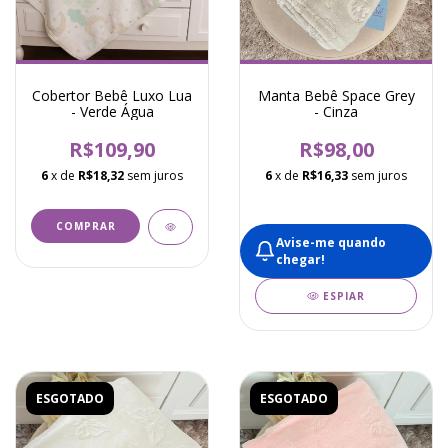
Cobertor Bebê Luxo Lua
Manta Bebê Space Grey
- Verde Água
- Cinza
R$109,90
R$98,00
6
x de
R$18,32
sem juros
6
x de
R$16,33
sem juros
Avise-me quando
chegar!
ESPIAR
ESGOTADO
ESGOTADO