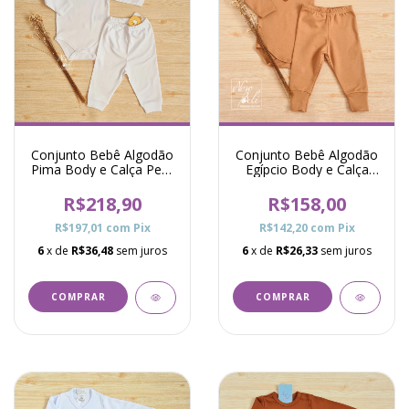
Conjunto Bebê Algodão
Conjunto Bebê Algodão
Pima Body e Calça Peru
Egípcio Body e Calça
- Branco
Océane - Caramelo
R$218,90
R$158,00
R$197,01
com
Pix
R$142,20
com
Pix
6
x de
R$36,48
sem juros
6
x de
R$26,33
sem juros
COMPRAR
COMPRAR