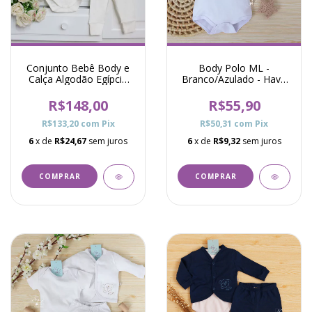
Conjunto Bebê Body e
Body Polo ML -
Calça Algodão Egípcio
Branco/Azulado - Have
Océane - Marfim
Fun
R$148,00
R$55,90
R$133,20
com
Pix
R$50,31
com
Pix
6
x de
R$24,67
sem juros
6
x de
R$9,32
sem juros
COMPRAR
COMPRAR