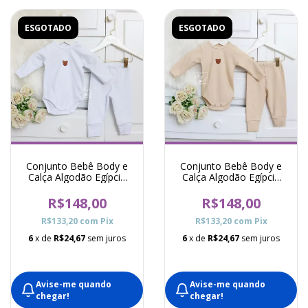
ESGOTADO
ESGOTADO
Conjunto Bebê Body e
Conjunto Bebê Body e
Calça Algodão Egípcio
Calça Algodão Egípcio
Océane - Branco
Océane - Bege
R$148,00
R$148,00
R$133,20
com
Pix
R$133,20
com
Pix
6
x de
R$24,67
sem juros
6
x de
R$24,67
sem juros
Avise-me quando
Avise-me quando
chegar!
chegar!