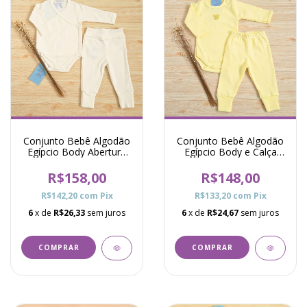
Conjunto Bebê Algodão
Conjunto Bebê Algodão
Egípcio Body Abertura
Egípcio Body e Calça
Total e Calça Raf -
Oceane - Amarelo
Marfim
R$158,00
R$148,00
R$142,20
com
Pix
R$133,20
com
Pix
6
x de
R$26,33
sem juros
6
x de
R$24,67
sem juros
COMPRAR
COMPRAR