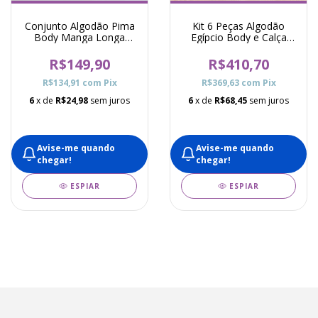
Conjunto Algodão Pima
Kit 6 Peças Algodão
Body Manga Longa
Egípcio Body e Calça
Bebê e Calça Básico -
Océane Unissex Vinho,
Branco
Caramelo e Verde
R$149,90
R$410,70
Escuro
R$134,91
com
Pix
R$369,63
com
Pix
6
x de
R$24,98
sem juros
6
x de
R$68,45
sem juros
Avise-me quando
Avise-me quando
chegar!
chegar!
ESPIAR
ESPIAR