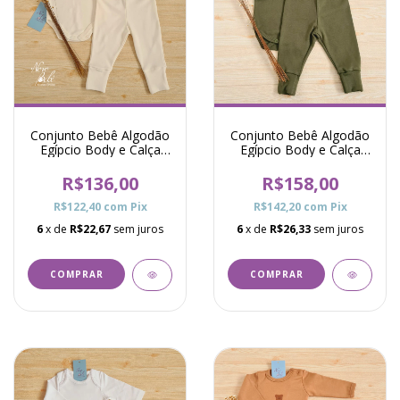
Conjunto Bebê Algodão
Conjunto Bebê Algodão
Egípcio Body e Calça
Egípcio Body e Calça
Raf - Marfim
Océane - Verde Musgo
R$136,00
R$158,00
R$122,40
com
Pix
R$142,20
com
Pix
6
x de
R$22,67
sem juros
6
x de
R$26,33
sem juros
COMPRAR
COMPRAR