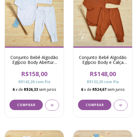
Conjunto Bebê Algodão
Conjunto Bebê Algodão
Egípcio Body Abertura
Egípcio Body e Calça
Total e Calça Raf -
Océane - Marrom
Branco
R$158,00
R$148,00
R$142,20
com
Pix
R$133,20
com
Pix
6
x de
R$26,33
sem juros
6
x de
R$24,67
sem juros
COMPRAR
COMPRAR