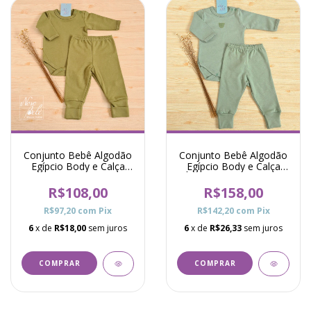
Conjunto Bebê Algodão
Conjunto Bebê Algodão
Egípcio Body e Calça
Egípcio Body e Calça
Viena - Verde Oliva
Óceane - Verde Menta
R$108,00
R$158,00
R$97,20
com
Pix
R$142,20
com
Pix
6
x de
R$18,00
sem juros
6
x de
R$26,33
sem juros
COMPRAR
COMPRAR