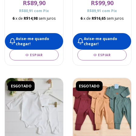
R$89,90
R$99,90
R$80,91
com
Pix
R$89,91
com
Pix
6
x de
R$14,98
sem juros
6
x de
R$16,65
sem juros
Avise-me quando
Avise-me quando
chegar!
chegar!
ESPIAR
ESPIAR
ESGOTADO
ESGOTADO