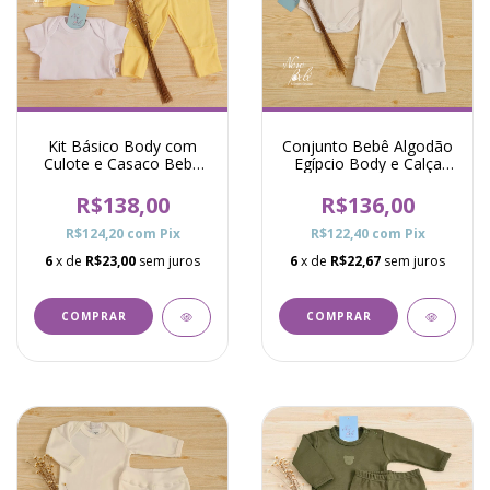
Kit Básico Body com
Conjunto Bebê Algodão
Culote e Casaco Bebê
Egípcio Body e Calça
Cachorrinho - Amarelo
Raf - Branco
R$138,00
R$136,00
R$124,20
com
Pix
R$122,40
com
Pix
6
x de
R$23,00
sem juros
6
x de
R$22,67
sem juros
COMPRAR
COMPRAR