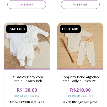
ESPIAR
ESPIAR
ESGOTADO
ESGOTADO
Kit Básico Body com
Conjunto Bebê Algodão
Culote e Casaco Bebê
Pima Body e Calça Peru
Cachorrinho - Marfim
- Marfim
R$138,00
R$218,90
R$124,20
com
Pix
R$197,01
com
Pix
6
x de
R$23,00
sem juros
6
x de
R$36,48
sem juros