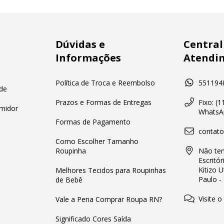
Dúvidas e
Central
Informações
Atendi
Política de Troca e Reembolso
551194
de
Prazos e Formas de Entregas
Fixo: (
midor
WhatsAp
Formas de Pagamento
contat
Como Escolher Tamanho
Roupinha
Não tem
Escritór
Kitizo 
Melhores Tecidos para Roupinhas
Paulo -
de Bebê
Visite o
Vale a Pena Comprar Roupa RN?
Significado Cores Saída