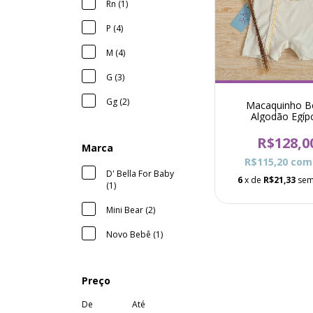
Rn (1)
P (4)
M (4)
G (3)
Gg (2)
Macaquinho B
Algodão Egíp
Fazendinha Mi
Amarelo
R$128,0
Marca
R$115,20
com
D' Bella For Baby
6
x de
R$21,33
sem
(1)
Mini Bear (2)
Novo Bebê (1)
Preço
De
Até