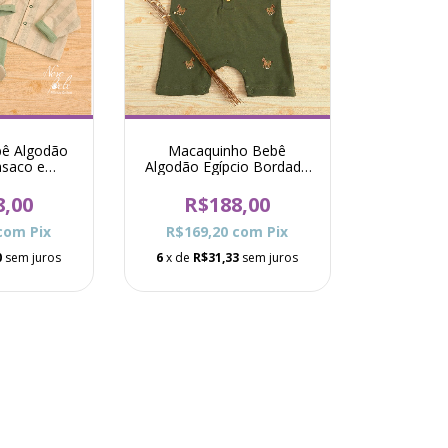
bê Algodão
Macaquinho Bebê
asaco e
Algodão Egípcio Bordado
finha Daca -
Cavalinho Polo - Verde
de
Musgo
8,00
R$188,00
com
Pix
R$169,20
com
Pix
0
sem juros
6
x de
R$31,33
sem juros