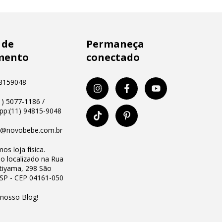
 de
Permaneça
mento
conectado
8159048
11) 5077-1186 /
p:(11) 94815-9048
o@novobebe.com.br
os loja física.
io localizado na Rua
Utiyama, 298 São
 SP - CEP 04161-050
 nosso Blog!