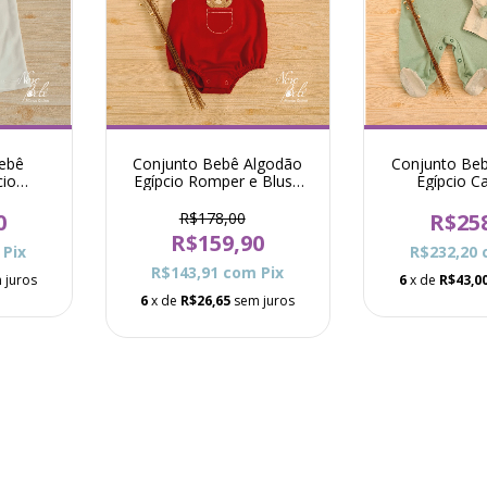
ebê
Conjunto Bebê Algodão
Conjunto Be
cio
Egípcio Romper e Blusa
Egípcio C
ke -
Urso Antony - Vermelho
Jardineira Gira
Ver
0
R$178,00
R$25
R$159,90
Pix
R$232,20
R$143,91
com
Pix
 juros
6
x de
R$43,0
6
x de
R$26,65
sem juros