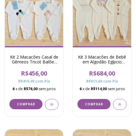
Kit 2 Macacões Casal de
Kit 3 Macacões de Bebê
Gêmeos Tricot Balões
em Algodão Egípcio
Riley Branco
Bordado Menina
R$456,00
R$684,00
R$410,40
com
Pix
R$615,60
com
Pix
6
x de
R$76,00
sem juros
6
x de
R$114,00
sem juros
COMPRAR
COMPRAR