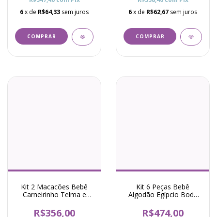
6
x de
R$64,33
sem juros
6
x de
R$62,67
sem juros
COMPRAR
COMPRAR
Kit 2 Macacões Bebê
Kit 6 Peças Bebê
Carneirinho Telma e
Algodão Egípcio Body
Mariana - Rosa
Abertura Total e Calça
Básico Raf Menina Rosa
R$356,00
R$474,00