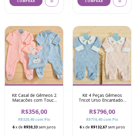
COMPRAR
COMPRAR
Kit Casal de Gêmeos 2
Kit 4 Peças Gêmeos
Macacões com Touca
Tricot Urso Encantado -
Soft Thermo Urso Rosa
Colorido
e Azul
R$356,00
R$796,00
R$320,40
com
Pix
R$716,40
com
Pix
6
x de
R$59,33
sem juros
6
x de
R$132,67
sem juros