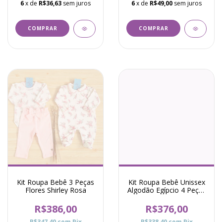
6
x de
R$36,63
sem juros
6
x de
R$49,00
sem juros
COMPRAR
COMPRAR
Kit Roupa Bebê 3 Peças
Kit Roupa Bebê Unissex
Flores Shirley Rosa
Algodão Egípcio 4 Peças
Urso Drew Branco
R$386,00
R$376,00
R$347,40
com
Pix
R$338,40
com
Pix