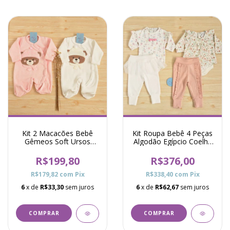
Kit 2 Macacões Bebê
Kit Roupa Bebê 4 Peças
Gêmeos Soft Ursos
Algodão Egípcio Coelha
Gorro Pró - Rosa e
Fada Colorido
Branco
R$199,80
R$376,00
R$179,82
com
Pix
R$338,40
com
Pix
6
x de
R$33,30
sem juros
6
x de
R$62,67
sem juros
COMPRAR
COMPRAR