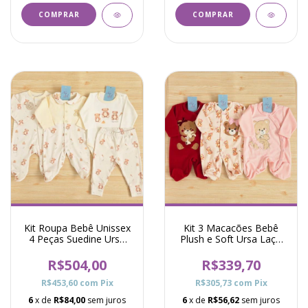
COMPRAR
COMPRAR
Kit Roupa Bebê Unissex
Kit 3 Macacões Bebê
4 Peças Suedine Urso
Plush e Soft Ursa Laço
Allyn Bege
Pró - Colorido
R$504,00
R$339,70
R$453,60
com
Pix
R$305,73
com
Pix
6
x de
R$84,00
sem juros
6
x de
R$56,62
sem juros