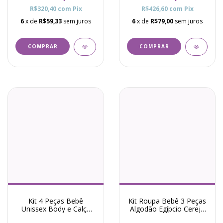
R$320,40
com
Pix
R$426,60
com
Pix
6
x de
R$59,33
sem juros
6
x de
R$79,00
sem juros
COMPRAR
COMPRAR
Kit 4 Peças Bebê
Kit Roupa Bebê 3 Peças
Unissex Body e Calça
Algodão Egípcio Cereja
Urso Pró - Marfim
Mirela Vermelho