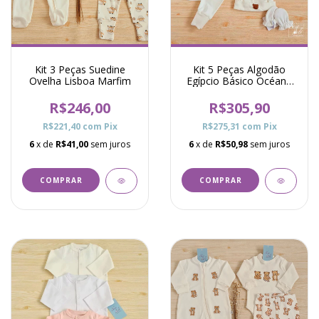
Kit 3 Peças Suedine
Kit 5 Peças Algodão
Ovelha Lisboa Marfim
Egípcio Básico Océane
Marfim
R$246,00
R$305,90
R$221,40
com
Pix
R$275,31
com
Pix
6
x de
R$41,00
sem juros
6
x de
R$50,98
sem juros
COMPRAR
COMPRAR