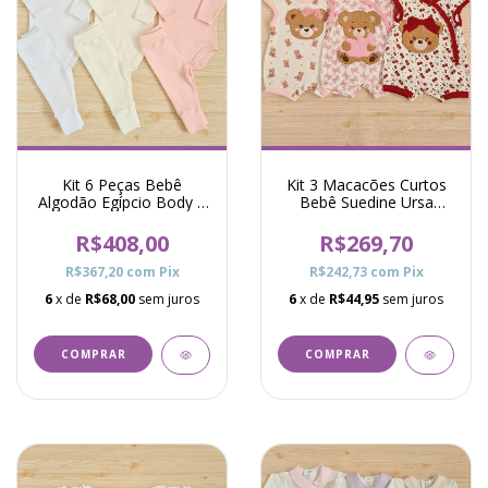
Kit 6 Peças Bebê
Kit 3 Macacões Curtos
Algodão Egípcio Body e
Bebê Suedine Ursa
Calça Básico Raf
Doces, Laços e
Menina Rosa
Cerejinha Pró - Colorido
R$408,00
R$269,70
R$367,20
com
Pix
R$242,73
com
Pix
6
x de
R$68,00
sem juros
6
x de
R$44,95
sem juros
COMPRAR
COMPRAR