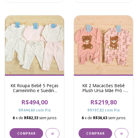
Kit Roupa Bebê 5 Peças
Kit 2 Macacões Bebê
Carneirinho e Suedine
Plush Ursa Mãe Pró -
Coelha Telma Rosa
Rosa
R$494,00
R$219,80
R$444,60
com
Pix
R$197,82
com
Pix
6
x de
R$82,33
sem juros
6
x de
R$36,63
sem juros
COMPRAR
COMPRAR