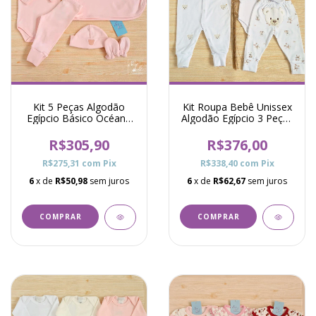
Kit 5 Peças Algodão
Kit Roupa Bebê Unissex
Egípcio Básico Océane
Algodão Egípcio 3 Peças
Rosa
Urso Drew Branco
R$305,90
R$376,00
R$275,31
com
Pix
R$338,40
com
Pix
6
x de
R$50,98
sem juros
6
x de
R$62,67
sem juros
COMPRAR
COMPRAR