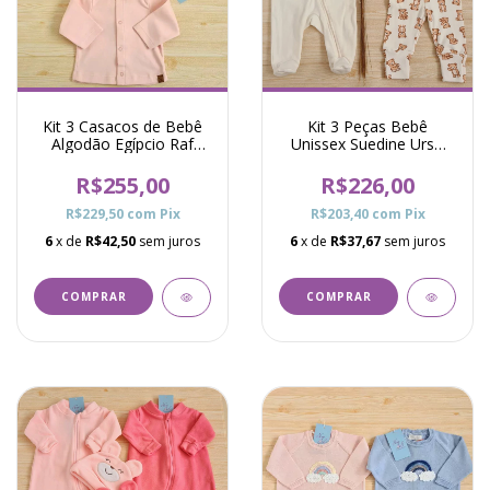
Kit 3 Casacos de Bebê
Kit 3 Peças Bebê
Algodão Egípcio Raf
Unissex Suedine Urso
Rosa
Denver Marfim
R$255,00
R$226,00
R$229,50
com
Pix
R$203,40
com
Pix
6
x de
R$42,50
sem juros
6
x de
R$37,67
sem juros
COMPRAR
COMPRAR