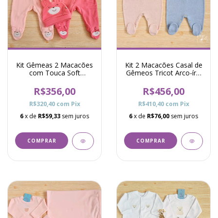
Kit Gêmeas 2 Macacões
Kit 2 Macacões Casal de
com Touca Soft
Gêmeos Tricot Arco-íris
Thermo Urso Rosa
Sky Rosa e Azul
R$356,00
R$456,00
R$320,40
com
Pix
R$410,40
com
Pix
6
x de
R$59,33
sem juros
6
x de
R$76,00
sem juros
COMPRAR
COMPRAR