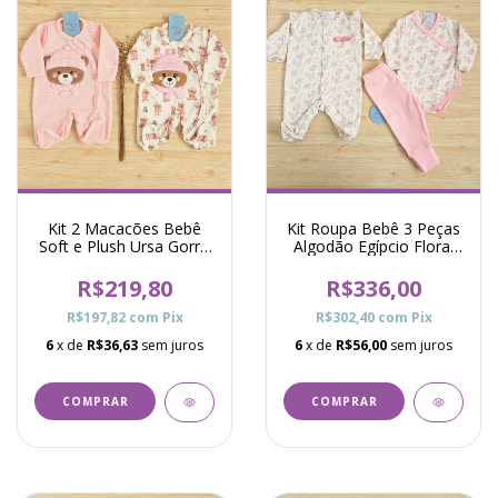
Kit 2 Macacões Bebê
Kit Roupa Bebê 3 Peças
Soft e Plush Ursa Gorro
Algodão Egípcio Floral
Pró - Rosa
Roseli Rosa
R$219,80
R$336,00
R$197,82
com
Pix
R$302,40
com
Pix
6
x de
R$36,63
sem juros
6
x de
R$56,00
sem juros
COMPRAR
COMPRAR