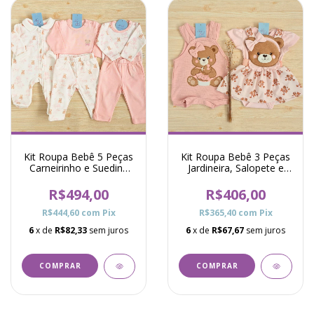
Kit Roupa Bebê 5 Peças
Kit Roupa Bebê 3 Peças
Carneirinho e Suedine
Jardineira, Salopete e
Ursa Mariana Rosa
Body Ursas Maíra e
Marina - Rosa
R$494,00
R$406,00
R$444,60
com
Pix
R$365,40
com
Pix
6
x de
R$82,33
sem juros
6
x de
R$67,67
sem juros
COMPRAR
COMPRAR