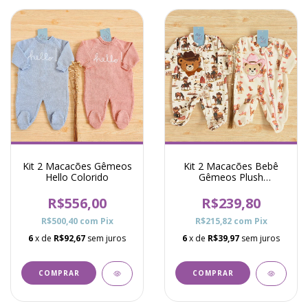
Kit 2 Macacões Gêmeos
Kit 2 Macacões Bebê
Hello Colorido
Gêmeos Plush
Cavalinhos Pró - Bege e
Rosa
R$556,00
R$239,80
R$500,40
com
Pix
R$215,82
com
Pix
6
x de
R$92,67
sem juros
6
x de
R$39,97
sem juros
COMPRAR
COMPRAR