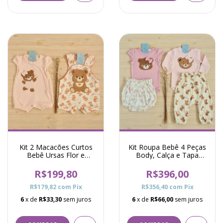
Kit 2 Macacões Curtos
Kit Roupa Bebê 4 Peças
Bebê Ursas Flor e
Body, Calça e Tapa
Cavalinho Pró - Rosa
Fralda Ursas Florista
Soraia e Leona - Rosa
R$199,80
R$396,00
R$179,82
com
Pix
R$356,40
com
Pix
6
x de
R$33,30
sem juros
6
x de
R$66,00
sem juros