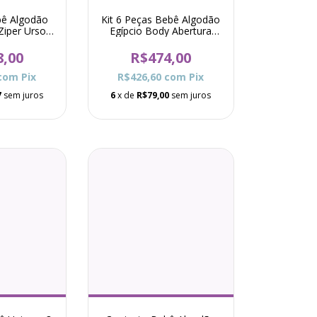
ê Algodão
Kit 6 Peças Bebê Algodão
Ziper Urso
Egípcio Body Abertura
Branco
Total e Calça Básico Raf
Menina Rosa
8,00
R$474,00
com
Pix
R$426,60
com
Pix
7
sem juros
6
x de
R$79,00
sem juros