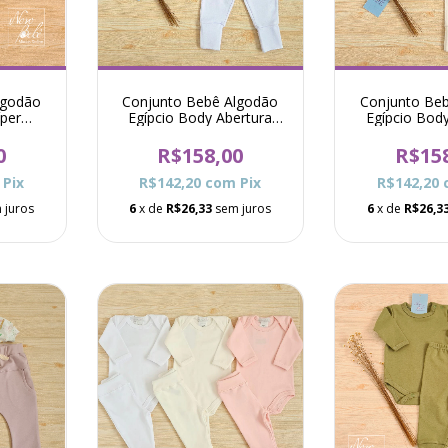
lgodão
Conjunto Bebê Algodão
Conjunto Be
íper
Egípcio Body Abertura
Egípcio Bod
tinho
Total e Calça Raf - Branco
Total e Calça 
oiaba
0
R$158,00
R$15
Pix
R$142,20
com
Pix
R$142,20
 juros
6
x de
R$26,33
sem juros
6
x de
R$26,3