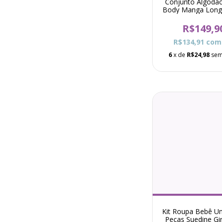
Conjunto Algodã
Body Manga Long
e Calça Básico -
R$149,9
R$134,91
com
6
x de
R$24,98
sem
Kit Roupa Bebê Un
Peças Suedine Gi