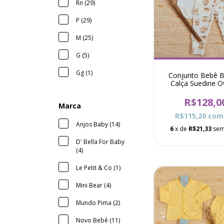
Rn (29)
P (29)
M (25)
G (5)
Gg (1)
Conjunto Bebê B
Calça Suedine O
Lisboa - Mar
R$128,0
Marca
R$115,20
com
Anjos Baby (14)
6
x de
R$21,33
sem
D' Bella For Baby
(4)
Le Petit & Co (1)
Mini Bear (4)
Mundo Pima (2)
Novo Bebê (11)