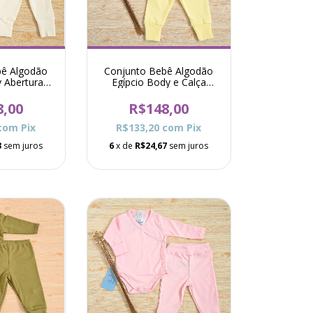
bê Algodão
Conjunto Bebê Algodão
y Abertura
Egípcio Body e Calça
Raf - Marfim
Oceane - Amarelo
8,00
R$148,00
com
Pix
R$133,20
com
Pix
3
sem juros
6
x de
R$24,67
sem juros