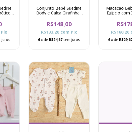
uedine
Conjunto Bebê Suedine
Macacão Beb
ético
Body e Calça Girafinhas
Egípcio com 
ege
Taylor - Amarelo
Drew - 
0
R$148,00
R$17
Pix
R$133,20
com
Pix
R$160,20
 juros
6
x de
R$24,67
sem juros
6
x de
R$29,6