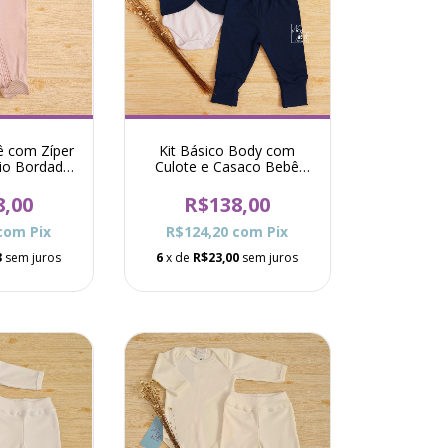
 com Zíper
Kit Básico Body com
cio Bordado
Culote e Casaco Bebê
ise - Rosê
Cachorrinho - Marinho
8,00
R$138,00
com
Pix
R$124,20
com
Pix
3
sem juros
6
x de
R$23,00
sem juros