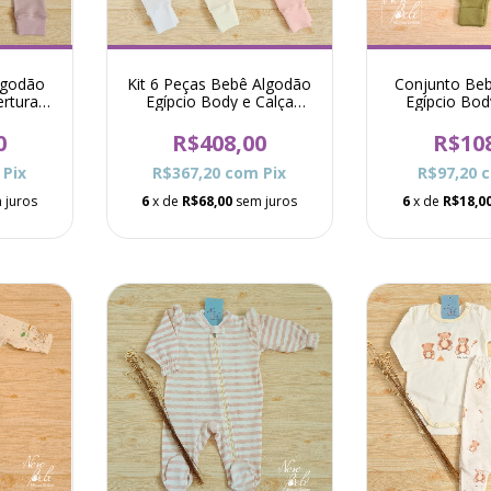
lgodão
Kit 6 Peças Bebê Algodão
Conjunto Be
ertura
Egípcio Body e Calça
Egípcio Bod
a Déia -
Básico Raf Menina Rosa
Viena - Ver
0
R$408,00
R$10
Pix
R$367,20
com
Pix
R$97,20
 juros
6
x de
R$68,00
sem juros
6
x de
R$18,0