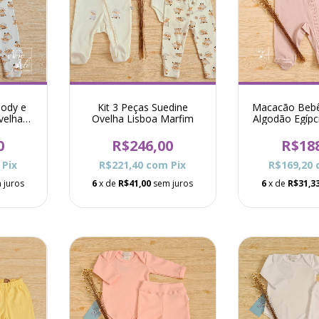
ody e
Kit 3 Peças Suedine
Macacão Bebê
velha
Ovelha Lisboa Marfim
Algodão Egíp
fim
Borboleta De
0
R$246,00
R$18
Pix
R$221,40
com
Pix
R$169,20
 juros
6
x de
R$41,00
sem juros
6
x de
R$31,3