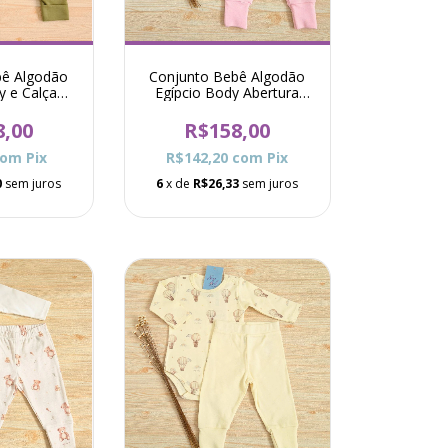
bê Algodão
Conjunto Bebê Algodão
y e Calça
Egípcio Body Abertura
de Oliva
Total e Calça Raf - Rosa
8,00
R$158,00
com
Pix
R$142,20
com
Pix
0
sem juros
6
x de
R$26,33
sem juros