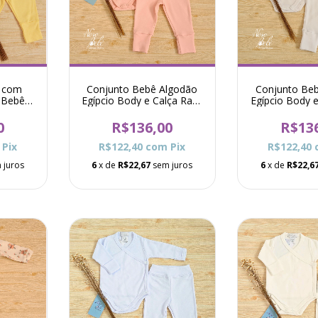
y com
Conjunto Bebê Algodão
Conjunto Be
 Bebê
Egípcio Body e Calça Raf -
Egípcio Body e
marelo
Rosa
Bran
0
R$136,00
R$13
Pix
R$122,40
com
Pix
R$122,40
 juros
6
x de
R$22,67
sem juros
6
x de
R$22,6