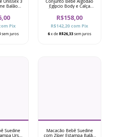
ê Unissex 3
Conjunto Bebê Algodão
ine Balão
Egípcio Body e Calça
marelo
Óceane - Verde Menta
6,00
R$158,00
com
Pix
R$142,20
com
Pix
3
sem juros
6
x de
R$26,33
sem juros
ê Suedine
Macacão Bebê Suedine
tampa Urso
com Zíper Estampa Balão