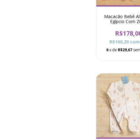
Macacão Bebê A
Egípcio Com Z
Estampa Gaiola 
Colorido
R$178,0
R$160,20
com
6
x de
R$29,67
sem