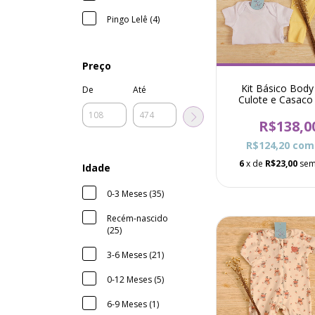
Pingo Lelê (4)
Preço
Kit Básico Bod
De
Até
Culote e Casaco
Cachorrinho - A
R$138,0
R$124,20
com
6
x de
R$23,00
sem
Idade
0-3 Meses (35)
Recém-nascido
(25)
3-6 Meses (21)
0-12 Meses (5)
6-9 Meses (1)