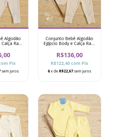
bê Algodão
Conjunto Bebê Algodão
 Calça Raf -
Egípcio Body e Calça Raf -
co
Marfim
6,00
R$136,00
com
Pix
R$122,40
com
Pix
7
sem juros
6
x de
R$22,67
sem juros