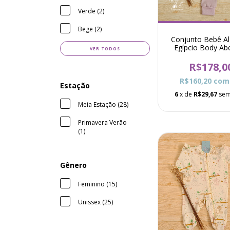
Verde (2)
Bege (2)
Conjunto Bebê A
Egípcio Body Ab
VER TODOS
Total e Calça Gaiol
Rosê
R$178,0
R$160,20
com
Estação
6
x de
R$29,67
sem
Meia Estação (28)
Primavera Verão
(1)
Gênero
Feminino (15)
Unissex (25)