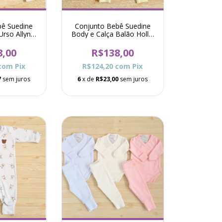
bê Suedine
Conjunto Bebê Suedine
rso Allyn -
Body e Calça Balão Hollis
e
- Amarelo
8,00
R$138,00
com
Pix
R$124,20
com
Pix
7
sem juros
6
x de
R$23,00
sem juros