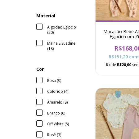
Material
Algodão Egípcio
Macacão Bebê A
(20)
Egípcio com Z
Estampa Elefan
Malha E Suedine
Louise - Rosa G
R$168,0
(18)
R$151,20
com
6
x de
R$28,00
sem
Cor
Rosa (9)
Colorido (4)
Amarelo (8)
Branco (6)
Off White (5)
Rosê (3)