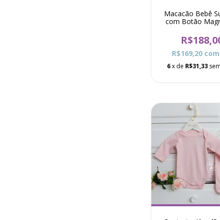
Macacão Bebê S
com Botão Magn
Urso Allyn - B
R$188,0
R$169,20
com
6
x de
R$31,33
sem