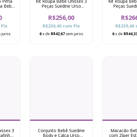
o Pima
Kit Roupa Bebê Unissex 3
Kit Roupa Beb
a Bebê
Peças Suedine Urso
Peças Sued
 Rosa
Campbell Marfim
Hollis A
0
R$256,00
R$26
Pix
R$230,40
com
Pix
R$239,40
 juros
6
x de
R$42,67
sem juros
6
x de
R$44,3
issex 3
Conjunto Bebê Suedine
Macacão Beb
rafinha
Body e Calça Urso
com Zíper Es