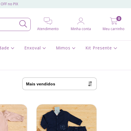
 OFF no PIX
0
Atendimento
Minha conta
Meu carrinho
idade
Enxoval
Mimos
Kit Presente