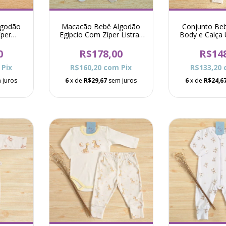
lgodão
Macacão Bebê Algodão
Conjunto Be
íper
Egípcio Com Zíper Listras
Body e Calça U
Déia -
Zurique - Rosê
Beg
0
R$178,00
R$14
Pix
R$160,20
com
Pix
R$133,20
 juros
6
x de
R$29,67
sem juros
6
x de
R$24,6