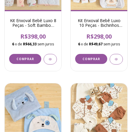
Kit Enxoval Bebê Luxo 8
Kit Enxoval Bebê Luxo
Peças - Soft Bamboo
10 Peças - Bichinhos
Floral Primavera - Rosa
Coelha - Rosa
R$398,00
R$298,00
6
x de
R$66,33
sem juros
6
x de
R$49,67
sem juros