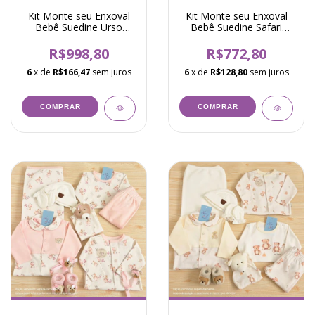
Kit Monte seu Enxoval
Kit Monte seu Enxoval
Bebê Suedine Urso
Bebê Suedine Safari
Waldir Azul
Austin Verde
R$998,80
R$772,80
6
x de
R$166,47
sem juros
6
x de
R$128,80
sem juros
COMPRAR
COMPRAR