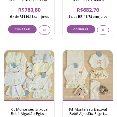
Azul
Rosa
R$780,80
R$682,70
6
x de
R$130,13
sem juros
6
x de
R$113,78
sem juros
COMPRAR
COMPRAR
Kit Monte seu Enxoval
Kit Monte seu Enxoval
Bebê Algodão Egípcio
Bebê Algodão Egípcio