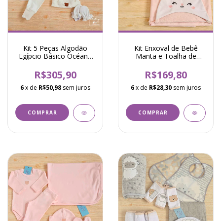
Kit 5 Peças Algodão
Kit Enxoval de Bebê
Egípcio Básico Océane
Manta e Toalha de
Marfim
Banho Gatinha Donna
Rosa
R$305,90
R$169,80
6
x de
R$50,98
sem juros
6
x de
R$28,30
sem juros
COMPRAR
COMPRAR