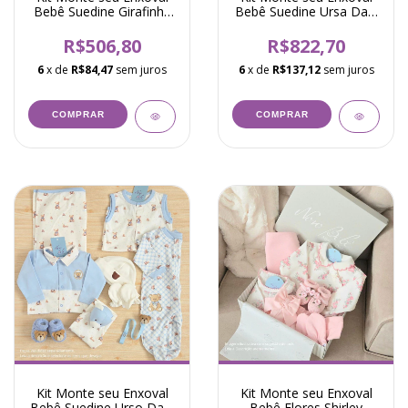
Bebê Suedine Girafinha
Bebê Suedine Ursa Dani
Taylor
Rosa
R$506,80
R$822,70
6
x de
R$84,47
sem juros
6
x de
R$137,12
sem juros
COMPRAR
COMPRAR
Kit Monte seu Enxoval
Kit Monte seu Enxoval
Bebê Suedine Urso Dani
Bebê Flores Shirley