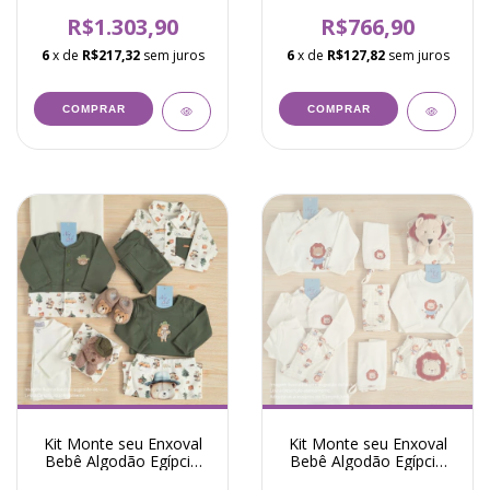
Unissex Urso Drew
Leão Henri Marfim
Branco
R$1.303,90
R$766,90
6
x de
R$217,32
sem juros
6
x de
R$127,82
sem juros
COMPRAR
COMPRAR
Kit Monte seu Enxoval
Kit Monte seu Enxoval
Bebê Algodão Egípcio
Bebê Algodão Egípcio
Urso Ronan Verde
Leão Lúcio Marfim