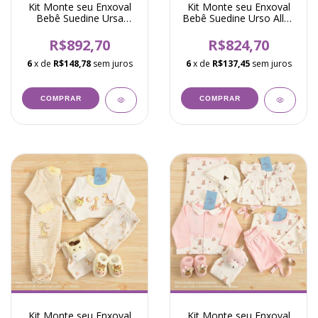
Kit Monte seu Enxoval
Kit Monte seu Enxoval
Bebê Suedine Ursa
Bebê Suedine Urso Allyn
Deise Rosa
Bege
R$892,70
R$824,70
6
x de
R$148,78
sem juros
6
x de
R$137,45
sem juros
COMPRAR
COMPRAR
Kit Monte seu Enxoval
Kit Monte seu Enxoval