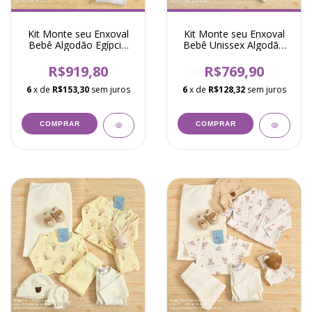
Kit Monte seu Enxoval
Kit Monte seu Enxoval
Bebê Algodão Egípcio
Bebê Unissex Algodão
Urso Ciclista Joca Azul
Egípcio Circo Harvey
Médio
Verde Menta
R$919,80
R$769,90
6
x de
R$153,30
sem juros
6
x de
R$128,32
sem juros
COMPRAR
COMPRAR