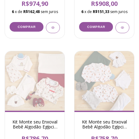
R$974,90
R$908,00
6
x de
R$162,48
sem juros
6
x de
R$151,33
sem juros
COMPRAR
COMPRAR
Kit Monte seu Enxoval
Kit Monte seu Enxoval
Bebê Algodão Egípcio
Bebê Algodão Egípcio
Ursa Angela Vermelho
Unissex Urso Milão
Branco
R$786,70
R$758,70