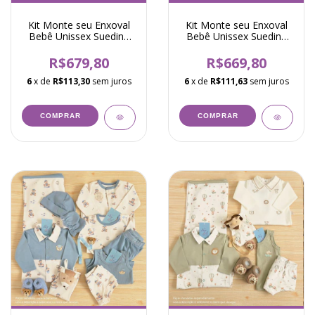
Kit Monte seu Enxoval
Kit Monte seu Enxoval
Bebê Unissex Suedine
Bebê Unissex Suedine
Coelho Hollis Amarelo
Urso Campbell Marfim
R$679,80
R$669,80
6
x de
R$113,30
sem juros
6
x de
R$111,63
sem juros
COMPRAR
COMPRAR