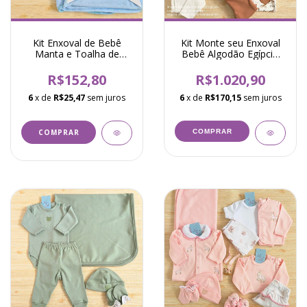
Kit Enxoval de Bebê
Kit Monte seu Enxoval
Manta e Toalha de
Bebê Algodão Egípcio
Banho Cachorrinho
Cavalinho César
Simon Azul
Caramelo
R$152,80
R$1.020,90
6
x de
R$25,47
sem juros
6
x de
R$170,15
sem juros
COMPRAR
COMPRAR