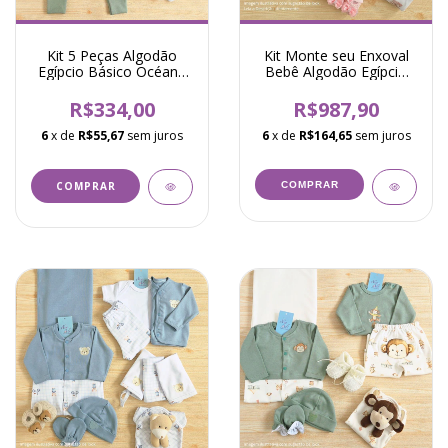
Kit 5 Peças Algodão
Kit Monte seu Enxoval
Egípcio Básico Océane
Bebê Algodão Egípcio
Verde Menta
Carrossel Nika Rosa
R$334,00
R$987,90
6
x de
R$55,67
sem juros
6
x de
R$164,65
sem juros
COMPRAR
COMPRAR