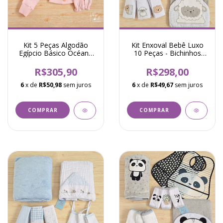
Kit 5 Peças Algodão
Kit Enxoval Bebê Luxo
Egípcio Básico Océane
10 Peças - Bichinhos
Rosa
Ovelha - Cinza
R$305,90
R$298,00
6
x de
R$50,98
sem juros
6
x de
R$49,67
sem juros
COMPRAR