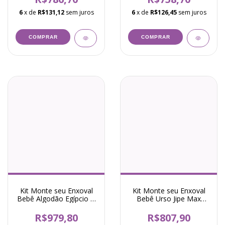
6
x de
R$131,12
sem juros
6
x de
R$126,45
sem juros
COMPRAR
COMPRAR
Kit Monte seu Enxoval
Kit Monte seu Enxoval
Bebê Algodão Egípcio O
Bebê Urso Jipe Max
Pequeno Príncipe Azul
Verde
R$979,80
R$807,90