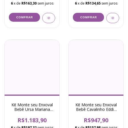
6
x de
R$163,30
sem juros
6
x de
R$134,65
sem juros
COMPRAR
COMPRAR
Kit Monte seu Enxoval
Kit Monte seu Enxoval
Bebê Ursa Mariana
Bebê Cavalinho Eddie
Rosa
Marinho
R$1.183,90
R$947,90
6
x de
R$197,32
sem juros
6
x de
R$157,98
sem juros