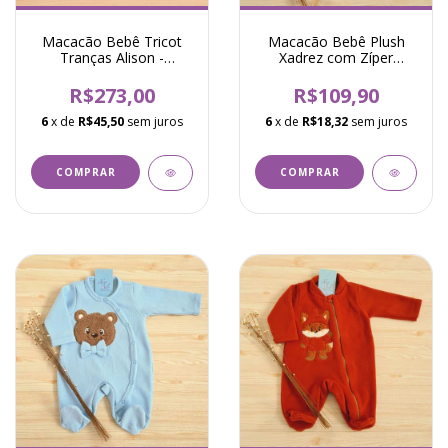
Macacão Bebê Tricot
Macacão Bebê Plush
Tranças Alison -
Xadrez com Zíper
Vermelho
Bordado Urso Gravata
Pró - Verde
R$273,00
R$109,90
6
x de
R$45,50
sem juros
6
x de
R$18,32
sem juros
COMPRAR
COMPRAR