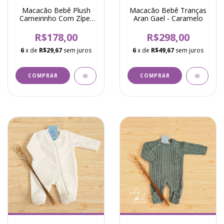
Macacão Bebê Plush
Macacão Bebê Tranças
Carneirinho Com Zíper
Aran Gael - Caramelo
Pipa Oscar - Azul
R$178,00
R$298,00
6
x de
R$29,67
sem juros
6
x de
R$49,67
sem juros
COMPRAR
COMPRAR