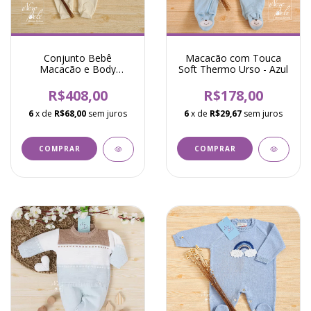
Conjunto Bebê
Macacão com Touca
Macacão e Body
Soft Thermo Urso - Azul
Bordado Cavalinho
Valentin - Natural
R$408,00
R$178,00
6
x de
R$68,00
sem juros
6
x de
R$29,67
sem juros
COMPRAR
COMPRAR