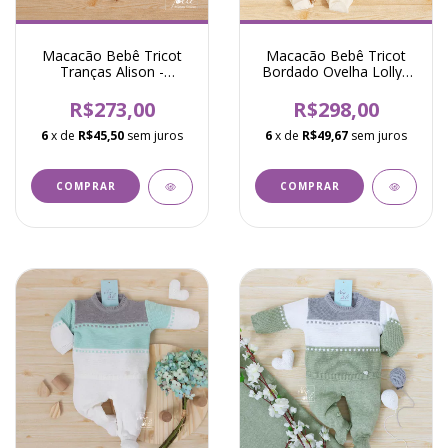
Macacão Bebê Tricot
Macacão Bebê Tricot
Tranças Alison -
Bordado Ovelha Lolly -
Amarelo
Natural
R$273,00
R$298,00
6
x de
R$45,50
sem juros
6
x de
R$49,67
sem juros
COMPRAR
COMPRAR