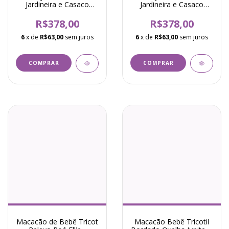
Jardineira e Casaco
Jardineira e Casaco
Tranças William- Branco
Tranças William -
Vermelho
R$378,00
R$378,00
6
x de
R$63,00
sem juros
6
x de
R$63,00
sem juros
COMPRAR
COMPRAR
Macacão de Bebê Tricot
Macacão Bebê Tricotil