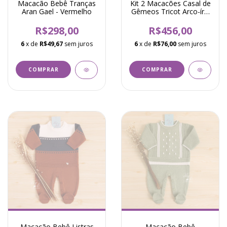
Macacão Bebê Tranças
Kit 2 Macacões Casal de
Aran Gael - Vermelho
Gêmeos Tricot Arco-íris
Sky Rosa e Azul
R$298,00
R$456,00
6
x de
R$49,67
sem juros
6
x de
R$76,00
sem juros
COMPRAR
COMPRAR
Macacão Bebê Listras
Macacão Bebê