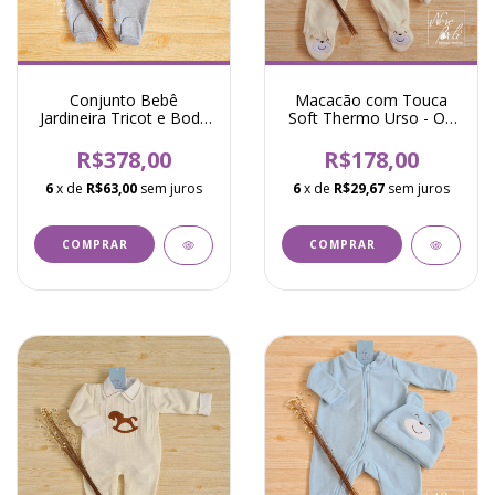
Conjunto Bebê
Macacão com Touca
Jardineira Tricot e Body
Soft Thermo Urso - Off
Cavalinho Valentin- Azul
White
R$378,00
R$178,00
6
x de
R$63,00
sem juros
6
x de
R$29,67
sem juros
COMPRAR
COMPRAR