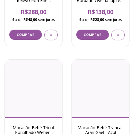
Relevo Poá Ellie -
Bordado Ovelha Jupiter -
Amarelo
Amarelo
R$288,00
R$138,00
6
x de
R$48,00
sem juros
6
x de
R$23,00
sem juros
COMPRAR
COMPRAR
Macacão Bebê Tricot
Macacão Bebê Tranças
Pontilhado Weber -
Aran Gael - Azul