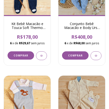
Kit Bebê Macacão e
Conjunto Bebê
Touca Soft Thermo
Macacão e Body Urso
Urso - Marinho
Encantado - Azul
R$178,00
R$408,00
6
x de
R$29,67
sem juros
6
x de
R$68,00
sem juros
COMPRAR
COMPRAR