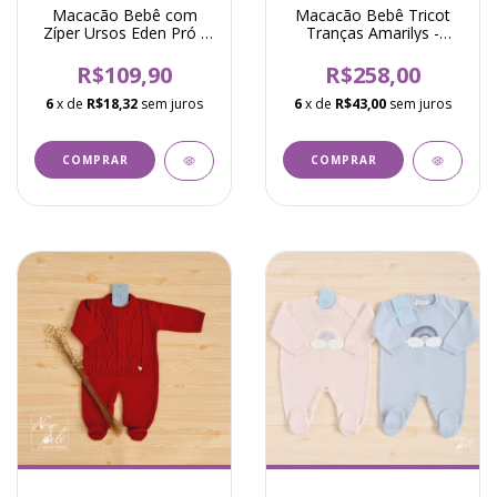
Macacão Bebê com
Macacão Bebê Tricot
Zíper Ursos Eden Pró -
Tranças Amarilys -
Branco
Verde Relva
R$109,90
R$258,00
6
x de
R$18,32
sem juros
6
x de
R$43,00
sem juros
COMPRAR
COMPRAR