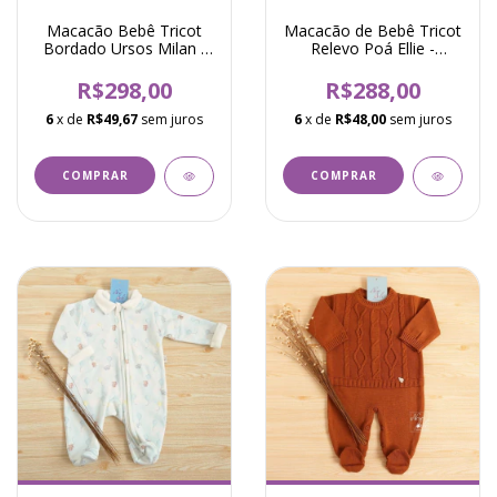
Macacão Bebê Tricot
Macacão de Bebê Tricot
Bordado Ursos Milan -
Relevo Poá Ellie -
Natural com Caramelo
Branco
R$298,00
R$288,00
6
x de
R$49,67
sem juros
6
x de
R$48,00
sem juros
COMPRAR
COMPRAR