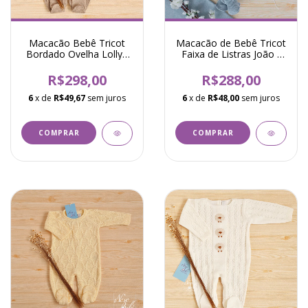
Macacão Bebê Tricot
Macacão de Bebê Tricot
Bordado Ovelha Lolly -
Faixa de Listras João -
Rolex
Azul Mescla
R$298,00
R$288,00
6
x de
R$49,67
sem juros
6
x de
R$48,00
sem juros
COMPRAR
COMPRAR