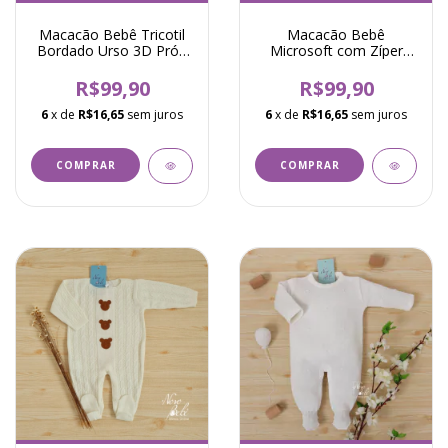
Macacão Bebê Tricotil
Macacão Bebê
Bordado Urso 3D Pró -
Microsoft com Zíper
Azul
Bordado Raposa Pró -
Ferrugem
R$99,90
R$99,90
6
x de
R$16,65
sem juros
6
x de
R$16,65
sem juros
COMPRAR
COMPRAR