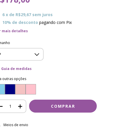
6
x de
R$29,67
sem juros
10% de desconto
pagando com Pix
r mais detalhes
manho
Guia de medidas
a outras opções
regas para o CEP:
ALTERAR CEP
Meios de envio