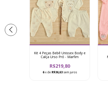
Touca Soft
Kit 4 Peças Bebê Unissex Body e
arinho
Calça Urso Pró - Marfim
0
R$219,80
 juros
6
x de
R$36,63
sem juros