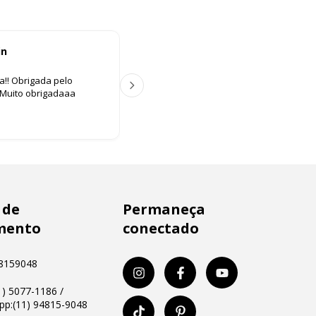
in
Ana Paula Lima
A P
aa!! Obrigada pelo
Ótimo atendimento, tudo muito fácil. C
️ Muito obrigadaaa
Produto lindo demais. Amei😍
 de
Permaneça
mento
conectado
8159048
11) 5077-1186 /
p:(11) 94815-9048