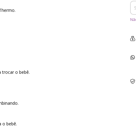
Thermo.
Não
a trocar o bebê.
mbinando.
a o bebê.