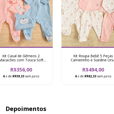
Kit Casal de Gêmeos 2
Kit Roupa Bebê 5 Peças
Macacões com Touca Soft
Carneirinho e Suedine Urs
Thermo Urso Rosa e Azul
Mariana Rosa
R$356,00
R$494,00
6
x de
R$59,33
sem juros
6
x de
R$82,33
sem juros
Depoimentos