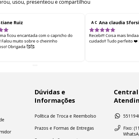
ou, usou, presenteou e compartilhou
stiane Ruiz
Ana claudia Sfors
A C
ima ficou encantada com o capricho do
Recebi!!! Coisa mais linda
 Falou muito sobre o cheirinho
cuidado!! Tudo perfeito ❤
oso! Obrigada 🥰🥰
Dúvidas e
Central
Informações
Atendi
Política de Troca e Reembolso
551194
de
Prazos e Formas de Entregas
Fixo: (
midor
WhatsAp