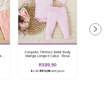
Conjunto Térmico Bebê Body
Kit Bebê 
a
Manga Longa e Calça - Rosa
Thermo U
R$89,90
6
x de
R$14,98
sem juros
6
x d