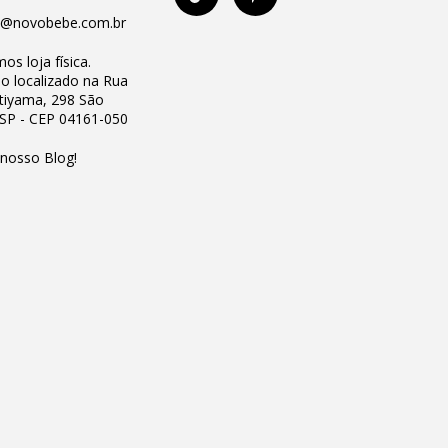
o@novobebe.com.br
os loja física.
io localizado na Rua
Utiyama, 298 São
 SP - CEP 04161-050
 nosso Blog!