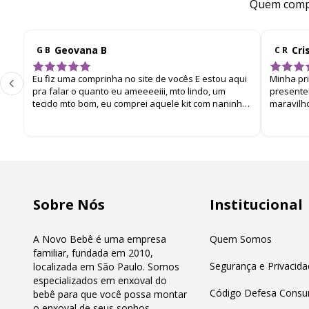
Quem compr
Geovana B
Cri
G B
C R
Eu fiz uma comprinha no site de vocês E estou aqui
Minha pr
pra falar o quanto eu ameeeeiii, mto lindo, um
presente!
tecido mto bom, eu comprei aquele kit com naninha,
maravilh
manta e toalhinha de boca. E chegou super bem
embalado. Eu amei
Sobre Nós
Institucional
A Novo Bebê é uma empresa
Quem Somos
familiar, fundada em 2010,
Segurança e Privacida
localizada em São Paulo. Somos
especializados em enxoval do
Código Defesa Consu
bebê para que você possa montar
o enxoval de seus sonhos.