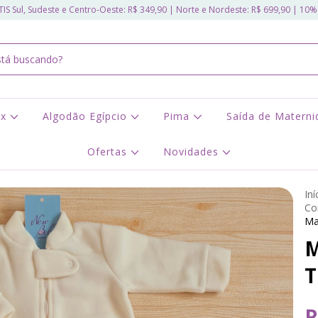
IS Sul, Sudeste e Centro-Oeste: R$ 349,90 | Norte e Nordeste: R$ 699,90 | 10%
ex
Algodão Egípcio
Pima
Saída de Matern
Ofertas
Novidades
Iní
Co
Ma
M
T
R