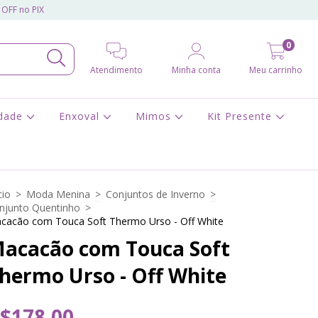
 OFF no PIX
0
Atendimento
Minha conta
Meu carrinho
idade
Enxoval
Mimos
Kit Presente
cio
>
Moda Menina
>
Conjuntos de Inverno
>
njunto Quentinho
>
cacão com Touca Soft Thermo Urso - Off White
acacão com Touca Soft
hermo Urso - Off White
$178,00