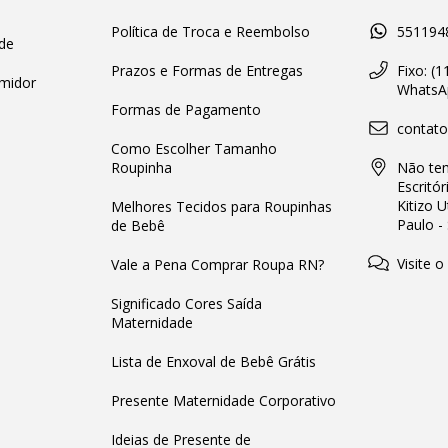
Política de Troca e Reembolso
551194
de
Prazos e Formas de Entregas
Fixo: (
midor
WhatsAp
Formas de Pagamento
contat
Como Escolher Tamanho
Roupinha
Não tem
Escritór
Kitizo 
Melhores Tecidos para Roupinhas
Paulo -
de Bebê
Visite o
Vale a Pena Comprar Roupa RN?
Significado Cores Saída
Maternidade
Lista de Enxoval de Bebê Grátis
Presente Maternidade Corporativo
Ideias de Presente de