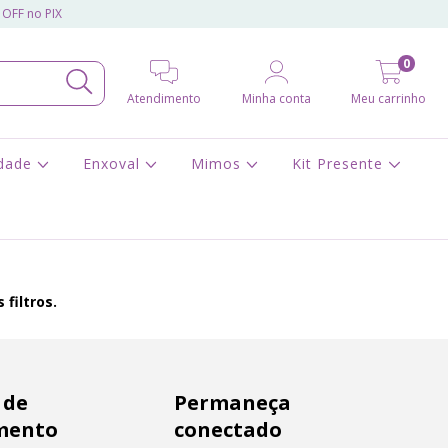
 OFF no PIX
0
Atendimento
Minha conta
Meu carrinho
idade
Enxoval
Mimos
Kit Presente
filtros.
 de
Permaneça
mento
conectado