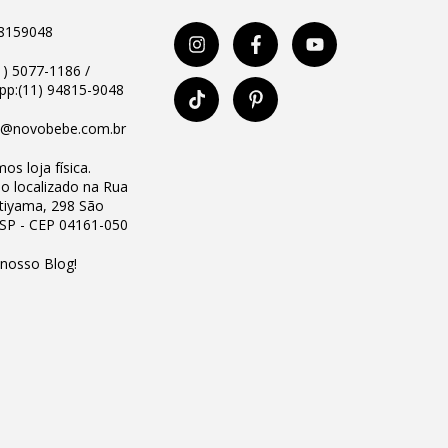
8159048
11) 5077-1186 /
p:(11) 94815-9048
o@novobebe.com.br
os loja física.
io localizado na Rua
Utiyama, 298 São
 SP - CEP 04161-050
 nosso Blog!