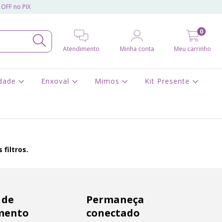
 OFF no PIX
0
Atendimento
Minha conta
Meu carrinho
idade
Enxoval
Mimos
Kit Presente
filtros.
 de
Permaneça
mento
conectado