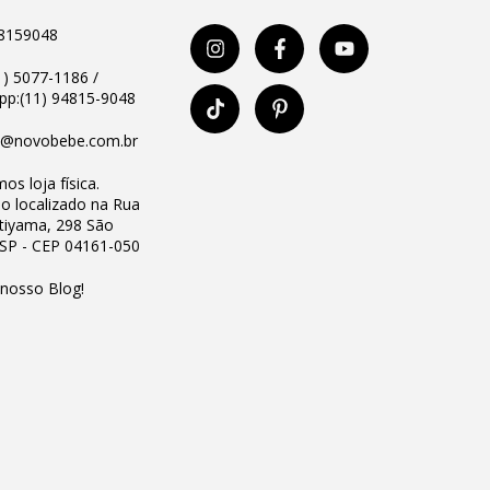
8159048
11) 5077-1186 /
p:(11) 94815-9048
o@novobebe.com.br
os loja física.
io localizado na Rua
Utiyama, 298 São
 SP - CEP 04161-050
 nosso Blog!