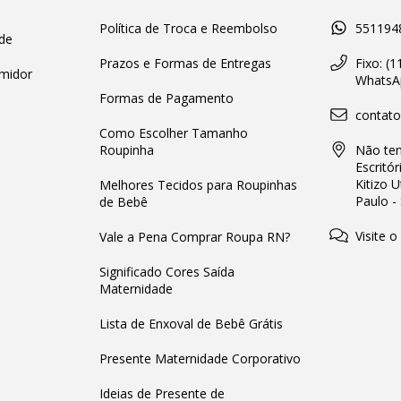
Política de Troca e Reembolso
551194
de
Prazos e Formas de Entregas
Fixo: (
midor
WhatsAp
Formas de Pagamento
contat
Como Escolher Tamanho
Roupinha
Não tem
Escritór
Kitizo 
Melhores Tecidos para Roupinhas
Paulo -
de Bebê
Visite o
Vale a Pena Comprar Roupa RN?
Significado Cores Saída
Maternidade
Lista de Enxoval de Bebê Grátis
Presente Maternidade Corporativo
Ideias de Presente de