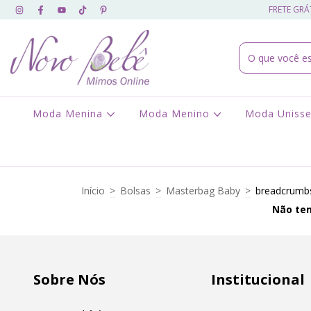
FRETE GRÁT
Moda Menina
Moda Menino
Moda Uniss
Início
>
Bolsas
>
Masterbag Baby
>
breadcrumbs
Não tem
Sobre Nós
Institucional