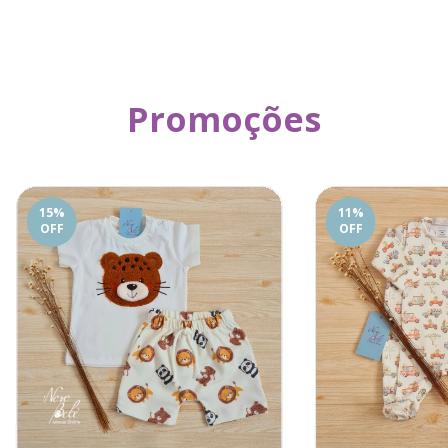
Promoções
15
%
11
%
OFF
OFF