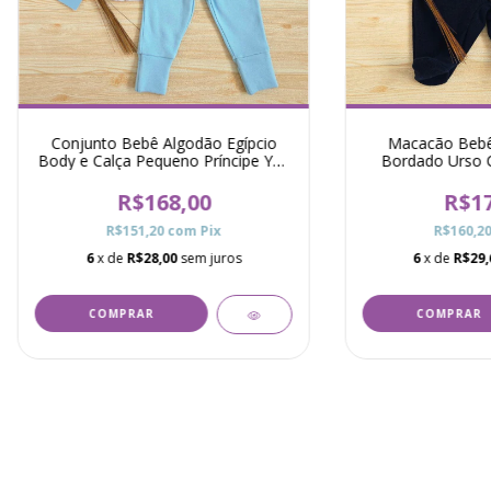
Conjunto Bebê Algodão Egípcio
Macacão Bebê
Body e Calça Pequeno Príncipe Yuri
Bordado Urso C
- Azul
Mar
R$168,00
R$17
R$151,20
com
Pix
R$160,2
6
x de
R$28,00
sem juros
6
x de
R$29,
COMPRAR
COMPRAR