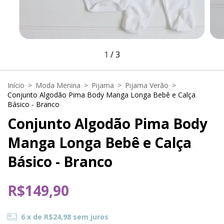
1
/
3
Início
>
Moda Menina
>
Pijama
>
Pijama Verão
>
Conjunto Algodão Pima Body Manga Longa Bebê e Calça
Básico - Branco
Conjunto Algodão Pima Body
Manga Longa Bebê e Calça
Básico - Branco
R$149,90
6
x de
R$24,98
sem juros