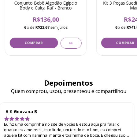
Conjunto Bebê Algodão Egípcio
Kit 3 Peças Sued
Body e Calça Raf - Branco
Mar
R$136,00
R$24
6
x de
R$22,67
sem juros
6
x de
R$41,
COMPRAR
COMPRAR
Depoimentos
Quem comprou, usou, presenteou e compartilhou
Geovana B
G B
Eu fiz uma comprinha no site de vocês E estou aqui pra falar o
quanto eu ameeeeiii, mto lindo, um tecido mto bom, eu comprei
aquele kit com naninha, manta e toalhinha de boca. E chegou super