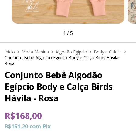
1
/
5
Início
>
Moda Menina
>
Algodão Egípcio
>
Body e Culote
>
Conjunto Bebê Algodão Egípcio Body e Calça Birds Hávila -
Rosa
Conjunto Bebê Algodão
Egípcio Body e Calça Birds
Hávila - Rosa
R$168,00
R$151,20
com
Pix