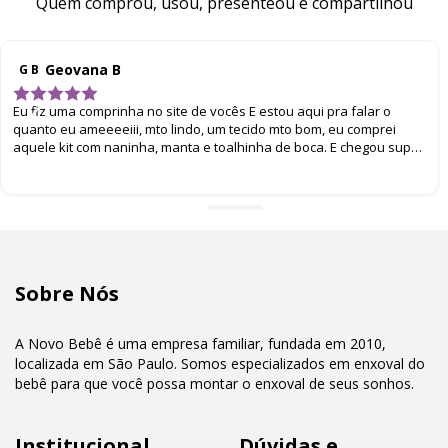
Quem comprou, usou, presenteou e compartilhou
Geovana B
G B
Eu fiz uma comprinha no site de vocês E estou aqui pra falar o
quanto eu ameeeeiii, mto lindo, um tecido mto bom, eu comprei
aquele kit com naninha, manta e toalhinha de boca. E chegou super
bem embalado. Eu amei
Sobre Nós
A Novo Bebê é uma empresa familiar, fundada em 2010,
localizada em São Paulo. Somos especializados em enxoval do
bebê para que você possa montar o enxoval de seus sonhos.
Institucional
Dúvidas e