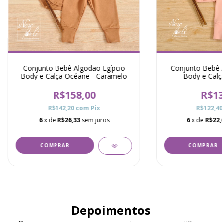
Conjunto Bebê Algodão Egípcio
Conjunto Bebê 
Body e Calça Océane - Caramelo
Body e Calç
R$158,00
R$13
R$142,20
com
Pix
R$122,4
6
x de
R$26,33
sem juros
6
x de
R$22,
COMPRAR
COMPRAR
Depoimentos