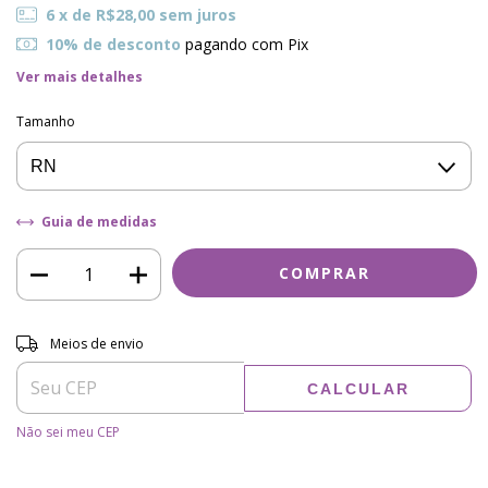
6
x de
R$28,00
sem juros
10% de desconto
pagando com Pix
Ver mais detalhes
Tamanho
Guia de medidas
Entregas para o CEP:
ALTERAR CEP
Meios de envio
CALCULAR
Não sei meu CEP