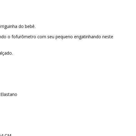
arriguinha do bebê.
do o fofurômetro com seu pequeno engatinhando neste
alçado.
Elastano
54 CM