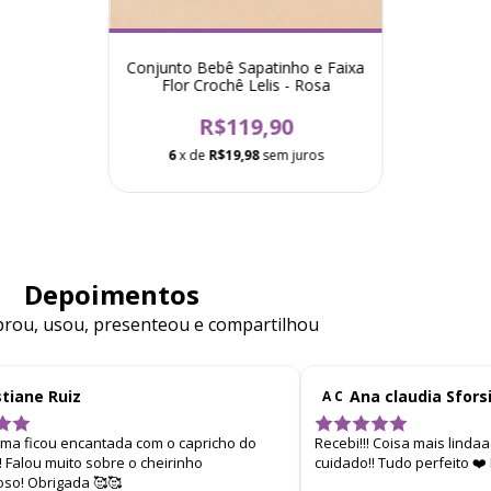
Conjunto Bebê Sapatinho e Faixa
Flor Crochê Lelis - Rosa
R$119,90
6
x de
R$19,98
sem juros
Depoimentos
ou, usou, presenteou e compartilhou
stiane Ruiz
Ana claudia Sfors
A C
ima ficou encantada com o capricho do
Recebi!!! Coisa mais linda
 Falou muito sobre o cheirinho
cuidado!! Tudo perfeito ❤
oso! Obrigada 🥰🥰