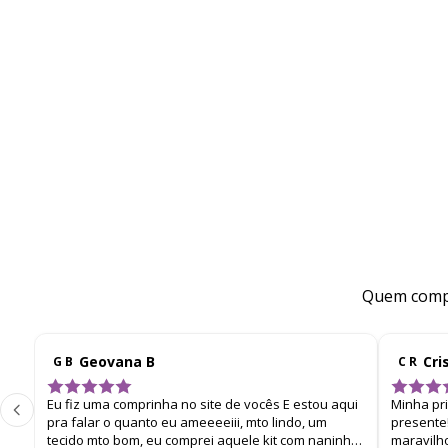
Quem compr
Geovana B
Cri
G B
C R
Eu fiz uma comprinha no site de vocês E estou aqui
Minha pr
pra falar o quanto eu ameeeeiii, mto lindo, um
presente!
tecido mto bom, eu comprei aquele kit com naninha,
maravilh