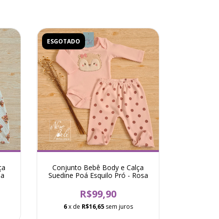
ESGOTADO
ça
Conjunto Bebê Body e Calça
sa
Suedine Poá Esquilo Pró - Rosa
R$99,90
6
x de
R$16,65
sem juros