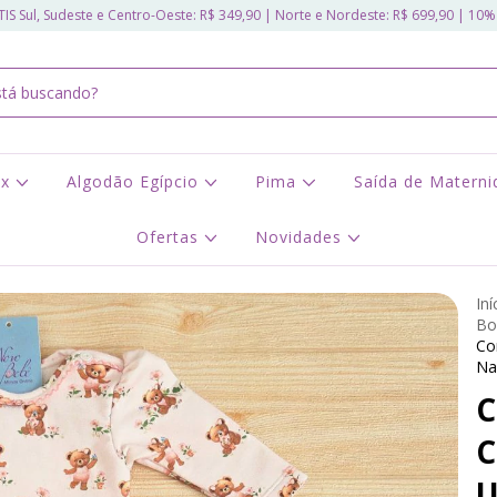
IS Sul, Sudeste e Centro-Oeste: R$ 349,90 | Norte e Nordeste: R$ 699,90 | 10%
ex
Algodão Egípcio
Pima
Saída de Matern
Ofertas
Novidades
Iní
Bo
Co
Na
C
C
U