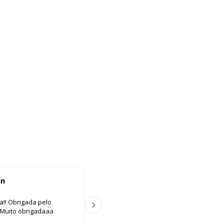
in
Ana Paula Lima
A P
aa!! Obrigada pelo
Ótimo atendimento, tudo muito fácil. C
️ Muito obrigadaaa
Produto lindo demais. Amei😍