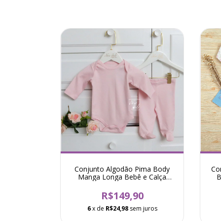
Conjunto Algodão Pima Body
Co
Manga Longa Bebê e Calça
B
Básico - Rosa
R$149,90
6
x de
R$24,98
sem juros