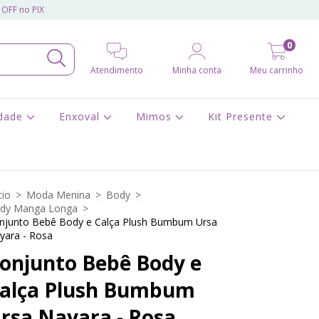
 OFF no PIX
0
Atendimento
Minha conta
Meu carrinho
idade
Enxoval
Mimos
Kit Presente
cio
>
Moda Menina
>
Body
>
dy Manga Longa
>
njunto Bebê Body e Calça Plush Bumbum Ursa
yara - Rosa
onjunto Bebê Body e
alça Plush Bumbum
rsa Nayara - Rosa