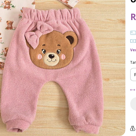
R
Ve
Ta