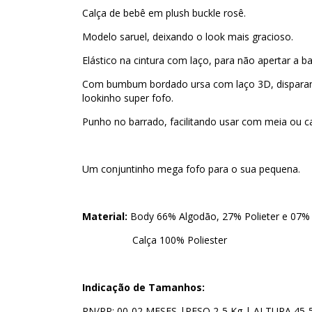
Calça de bebê em plush buckle rosê.
Modelo saruel, deixando o look mais gracioso.
Elástico na cintura com laço, para não apertar a b
Com bumbum bordado ursa com laço 3D, disparan
lookinho super fofo.
Punho no barrado, facilitando usar com meia ou c
Um conjuntinho mega fofo para o sua pequena.
Material:
Body 66% Algodão, 27% Polieter e 07% 
Calça 100% Poliester
Indicação de Tamanhos:
RN/PP: 00-02 MESES |PESO 2-5 Kg | ALTURA 45-