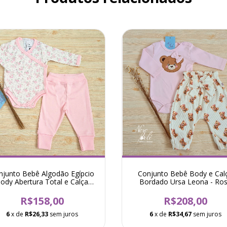
njunto Bebê Algodão Egípcio
Conjunto Bebê Body e Cal
ody Abertura Total e Calça
Bordado Ursa Leona - Ro
Floral Roseli - Rosa
R$158,00
R$208,00
6
x de
R$26,33
sem juros
6
x de
R$34,67
sem juros