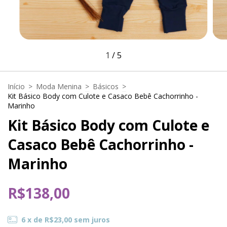
1
/
5
Início
>
Moda Menina
>
Básicos
>
Kit Básico Body com Culote e Casaco Bebê Cachorrinho -
Marinho
Kit Básico Body com Culote e
Casaco Bebê Cachorrinho -
Marinho
R$138,00
6
x de
R$23,00
sem juros