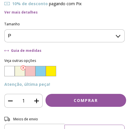
10% de desconto
pagando com Pix
Ver mais detalhes
Tamanho
Guia de medidas
Veja outras opções
Atenção, última peça!
Entregas para o CEP:
ALTERAR CEP
Meios de envio