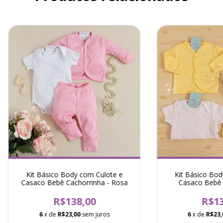
Kit Básico Body com Culote e
Kit Básico Bod
Casaco Bebê Cachorrinha - Rosa
Casaco Bebê 
Ama
R$138,00
R$13
6
x de
R$23,00
sem juros
6
x de
R$23,