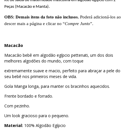
Kit de saída de maternidade masculina em algodão egípcio com 2
Peças (Macacão e Manta).
OBS: Demais itens da foto não inclusos.
Poderá adicioná-los ao
descer mais a página e clicar no “
Compre Junto
”.
Macacão
Macacão bebê em algodão egípcio pettenati, um dos dois
melhores algodões do mundo, com toque
extremamente suave e macio, perfeito para abraçar a pele do
seu bebê nos primeiros meses de vida.
Gola Manga longa, para manter os bracinhos aquecidos.
Frente bordado e forrado.
Com pezinho.
Um look gracioso para o pequeno.
Material:
100% Algodão Egípcio