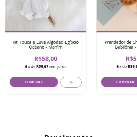
Kit Touca e Luva Algodão Egípcio
Prendedor de Ch
Océane - Marfim
Babilônia -
R$58,00
R$5
6
x de
R$9,67
sem juros
6
x de
R$9,