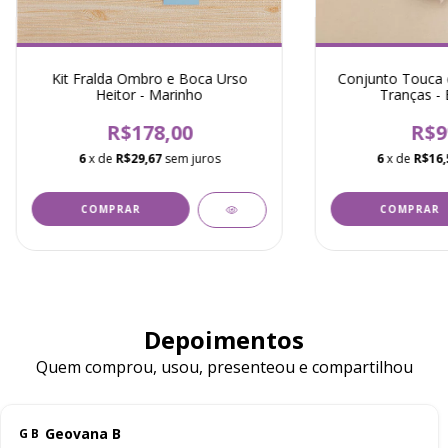
Kit Fralda Ombro e Boca Urso
Conjunto Touca e
Heitor - Marinho
Tranças - 
R$178,00
R$9
6
x de
R$29,67
sem juros
6
x de
R$16,
Depoimentos
Quem comprou, usou, presenteou e compartilhou
Geovana B
G B