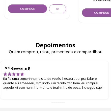
6
x de
R$29,
Depoimentos
Quem comprou, usou, presenteou e compartilhou
Geovana B
G B
Eu fiz uma comprinha no site de vocês E estou aqui pra falar o
quanto eu ameeeeiii, mto lindo, um tecido mto bom, eu comprei
aquele kit com naninha, manta e toalhinha de boca. E chegou super
bem embalado. Eu amei