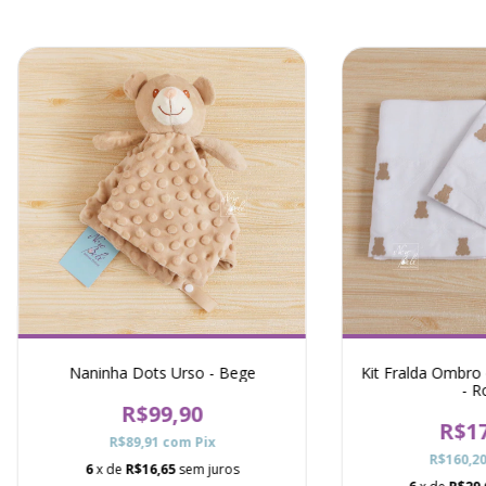
Naninha Dots Urso - Bege
Kit Fralda Ombro 
- R
R$99,90
R$17
R$89,91
com
Pix
R$160,2
6
x de
R$16,65
sem juros