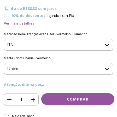
6
x de
R$88,33
sem juros
10% de desconto
pagando com Pix
Ver mais detalhes
Macacão Bebê Tranças Aran Gael - Vermelho - Tamanho
Manta Tricot Charlie - Vermelho
Atenção, última peça!
Entregas para o CEP:
ALTERAR CEP
Meios de envio