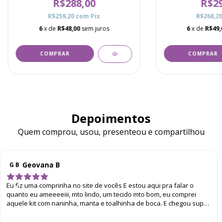
R$288,00
R$29
R$259,20
com
Pix
R$268,2
6
x de
R$48,00
sem juros
6
x de
R$49,
COMPRAR
COMPRAR
Depoimentos
Quem comprou, usou, presenteou e compartilhou
Geovana B
G B
Eu fiz uma comprinha no site de vocês E estou aqui pra falar o
quanto eu ameeeeiii, mto lindo, um tecido mto bom, eu comprei
aquele kit com naninha, manta e toalhinha de boca. E chegou super
bem embalado. Eu amei