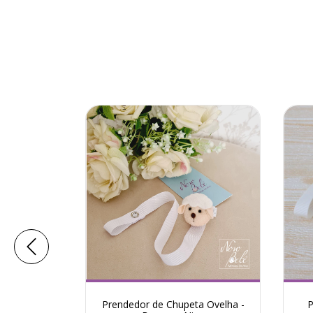
hupeta
Prendedor de Chupeta Ovelha -
P