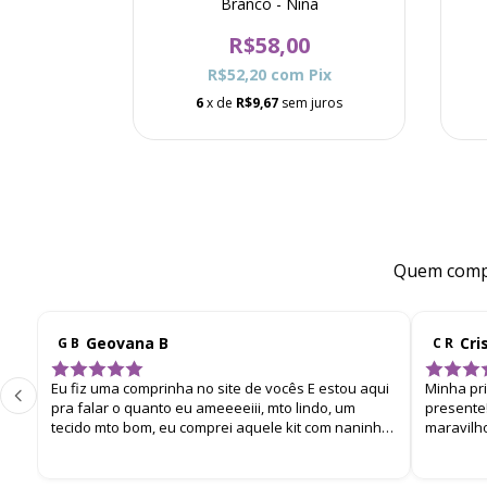
Bege
Branco - Nina
0
R$58,00
Pix
R$52,20
com
Pix
 juros
6
x de
R$9,67
sem juros
Quem compr
Geovana B
Cri
G B
C R
Eu fiz uma comprinha no site de vocês E estou aqui
Minha pr
pra falar o quanto eu ameeeeiii, mto lindo, um
presente!
tecido mto bom, eu comprei aquele kit com naninha,
maravilh
manta e toalhinha de boca. E chegou super bem
embalado. Eu amei