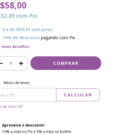
$58,00
$52,20
com
Pix
6
x de
R$9,67
sem juros
10% de desconto
pagando com Pix
r mais detalhes
regas para o CEP:
ALTERAR CEP
Meios de envio
CALCULAR
 sei meu CEP
Aproveite o desconto!
10% a vista no Pix e 5% a vista no boleto.