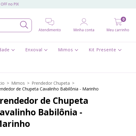
 OFF no PIX
0
Atendimento
Minha conta
Meu carrinho
idade
Enxoval
Mimos
Kit Presente
cio
>
Mimos
>
Prendedor Chupeta
>
endedor de Chupeta Cavalinho Babilônia - Marinho
rendedor de Chupeta
avalinho Babilônia -
arinho