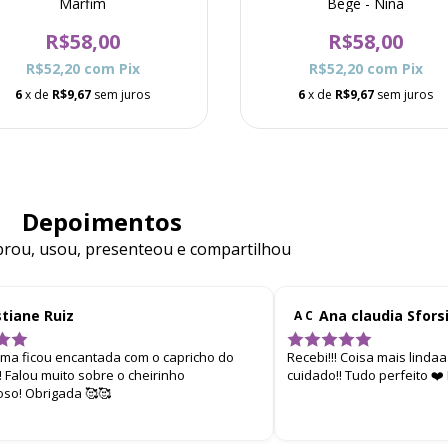
Marfim
Bege - Nina
R$58,00
R$58,00
R$52,20
com
Pix
R$52,20
com
Pix
6
x de
R$9,67
sem juros
6
x de
R$9,67
sem juros
Depoimentos
ou, usou, presenteou e compartilhou
stiane Ruiz
Ana claudia Sfors
A C
ima ficou encantada com o capricho do
Recebi!!! Coisa mais linda
 Falou muito sobre o cheirinho
cuidado!! Tudo perfeito ❤
oso! Obrigada 🥰🥰