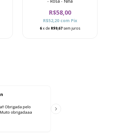
- Rosa - Nina
M
R$58,00
R$52,20
com
Pix
R$
6
x de
R$9,67
sem juros
6
x d
in
Ana Paula Lima
A P
aa!! Obrigada pelo
Ótimo atendimento, tudo muito fácil. C
️ Muito obrigadaaa
Produto lindo demais. Amei😍