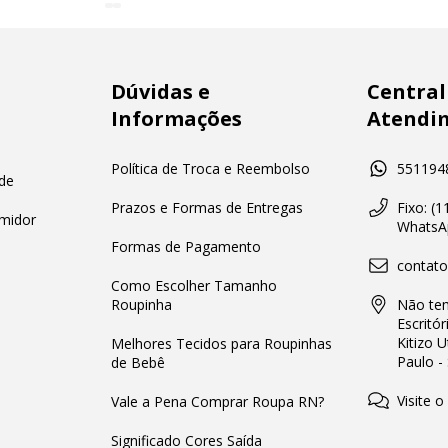
Dúvidas e
Central
Informações
Atendi
Política de Troca e Reembolso
551194
de
Prazos e Formas de Entregas
Fixo: (
midor
WhatsAp
Formas de Pagamento
contat
Como Escolher Tamanho
Roupinha
Não tem
Escritór
Kitizo 
Melhores Tecidos para Roupinhas
Paulo -
de Bebê
Visite o
Vale a Pena Comprar Roupa RN?
Significado Cores Saída