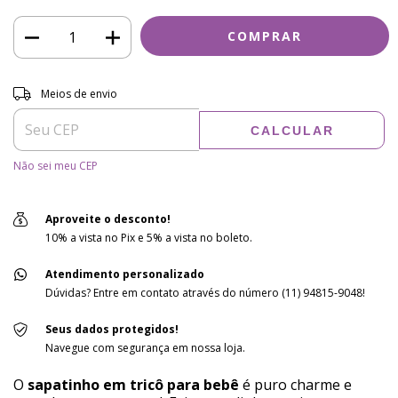
Entregas para o CEP:
ALTERAR CEP
Meios de envio
CALCULAR
Não sei meu CEP
Aproveite o desconto!
10% a vista no Pix e 5% a vista no boleto.
Atendimento personalizado
Dúvidas? Entre em contato através do número (11) 94815-9048!
Seus dados protegidos!
Navegue com segurança em nossa loja.
O
sapatinho em tricô para bebê
é puro charme e