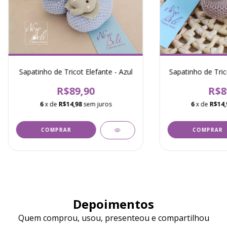
Sapatinho de Tricot Elefante - Azul
Sapatinho de Tric
R$89,90
R$8
6
x de
R$14,98
sem juros
6
x de
R$14,
Depoimentos
Quem comprou, usou, presenteou e compartilhou