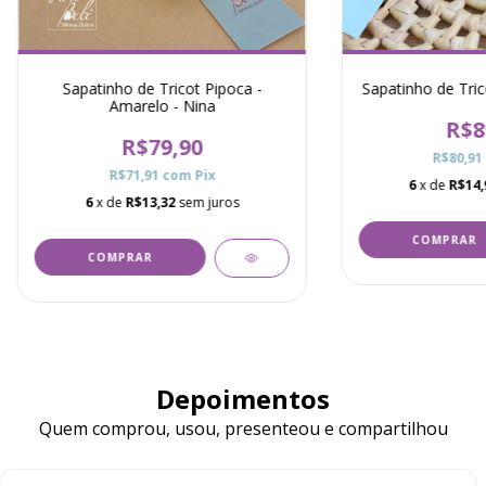
Sapatinho de Tricot Pipoca -
Sapatinho de Tric
Amarelo - Nina
R$8
R$79,90
R$80,91
R$71,91
com
Pix
6
x de
R$14,
6
x de
R$13,32
sem juros
Depoimentos
Quem comprou, usou, presenteou e compartilhou