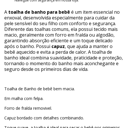
Navegue com segurança em nossa loja.
A
toalha de banho para bebê
é um item essencial no
enxoval, desenvolvida especialmente para cuidar da
pele sensível do seu filho com conforto e segurança.
Diferente das toalhas comuns, ela possui tecido mais
macio, geralmente com forro em fralda ou algodão,
garantindo absorção eficiente e um toque delicado
após o banho. Possui
capuz
, que ajuda a manter o
bebê aquecido e evita a perda de calor. A toalha de
banho ideal combina suavidade, praticidade e proteção,
tornando o momento do banho mais aconchegante e
seguro desde os primeiros dias de vida.
Toalha de Banho de bebê bem macia.
Em malha com felpa.
Forro de fralda removivel.
Capuz bordado com detalhes combinando.
Toque suave, a toalha é ideal para secar o bebê nos primeiros