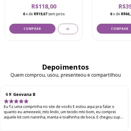
R$118,00
R$39
6
x de
R$19,67
sem juros
6
x de
R$66,
COMPRAR
Depoimentos
Quem comprou, usou, presenteou e compartilhou
Geovana B
G B
Eu fiz uma comprinha no site de vocês E estou aqui pra falar o
quanto eu ameeeeiii, mto lindo, um tecido mto bom, eu comprei
aquele kit com naninha, manta e toalhinha de boca. E chegou super
bem embalado. Eu amei