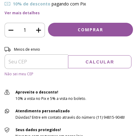
10% de desconto
pagando com Pix
Ver mais detalhes
Entregas para o CEP:
ALTERAR CEP
Meios de envio
CALCULAR
Não sei meu CEP
Aproveite o desconto!
10% a vista no Pix e 5% a vista no boleto.
Atendimento personalizado
Dúvidas? Entre em contato através do número (11) 94815-9048!
Seus dados protegidos!