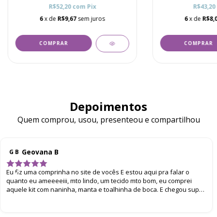
R$52,20
com
Pix
R$43,20
6
x de
R$9,67
sem juros
6
x de
R$8,
COMPRAR
Depoimentos
Quem comprou, usou, presenteou e compartilhou
Geovana B
G B
Eu fiz uma comprinha no site de vocês E estou aqui pra falar o
quanto eu ameeeeiii, mto lindo, um tecido mto bom, eu comprei
aquele kit com naninha, manta e toalhinha de boca. E chegou super
bem embalado. Eu amei