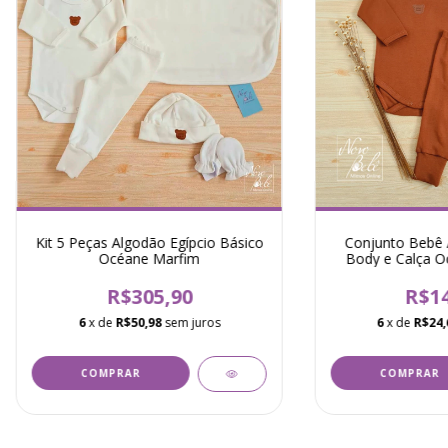
Kit 5 Peças Algodão Egípcio Básico
Conjunto Bebê 
Océane Marfim
Body e Calça O
R$305,90
R$14
6
x de
R$50,98
sem juros
6
x de
R$24,
COMPRAR
COMPRAR