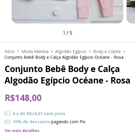
1
/
5
Início
>
Moda Menina
>
Algodão Egípcio
>
Body e Culote
>
Conjunto Bebê Body e Calça Algodão Egípcio Océane - Rosa
Conjunto Bebê Body e Calça
Algodão Egípcio Océane - Rosa
R$148,00
6
x de
R$24,67
sem juros
10% de desconto
pagando com Pix
Ver mais detalhes