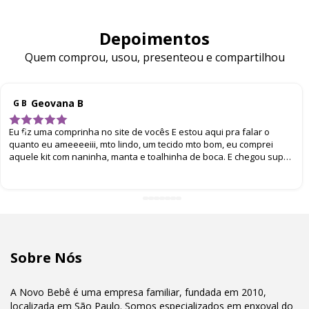
Depoimentos
Quem comprou, usou, presenteou e compartilhou
Geovana B
G B
Eu fiz uma comprinha no site de vocês E estou aqui pra falar o
quanto eu ameeeeiii, mto lindo, um tecido mto bom, eu comprei
aquele kit com naninha, manta e toalhinha de boca. E chegou super
bem embalado. Eu amei
Sobre Nós
A Novo Bebê é uma empresa familiar, fundada em 2010,
localizada em São Paulo. Somos especializados em enxoval do