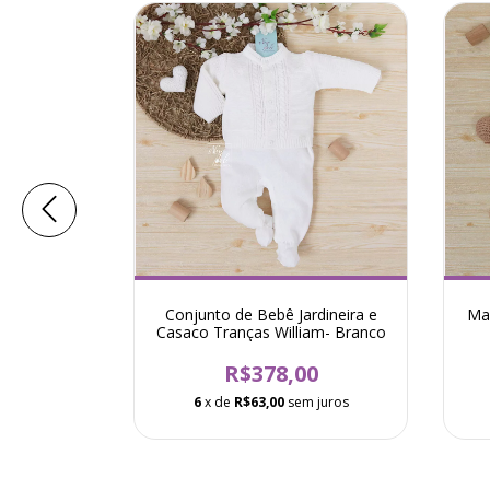
t Bordado
Conjunto de Bebê Jardineira e
Ma
osa
Casaco Tranças William- Branco
0
R$378,00
 juros
6
x de
R$63,00
sem juros