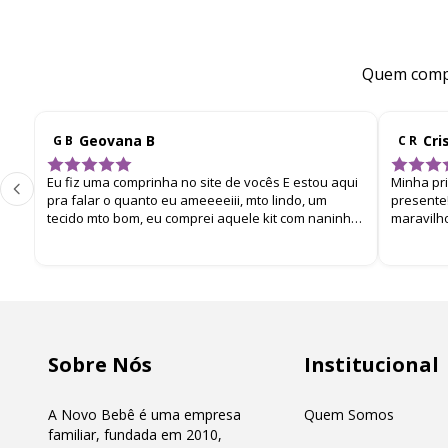
Quem compr
Geovana B
Cri
G B
C R
Eu fiz uma comprinha no site de vocês E estou aqui
Minha pr
pra falar o quanto eu ameeeeiii, mto lindo, um
presente!
tecido mto bom, eu comprei aquele kit com naninha,
maravilh
manta e toalhinha de boca. E chegou super bem
embalado. Eu amei
Sobre Nós
Institucional
A Novo Bebê é uma empresa
Quem Somos
familiar, fundada em 2010,