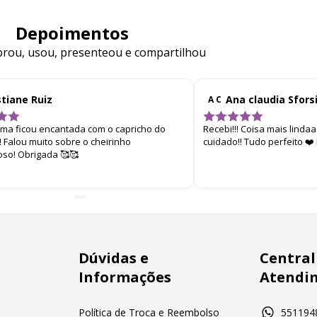
Depoimentos
ou, usou, presenteou e compartilhou
stiane Ruiz
Ana claudia Sfors
A C
ima ficou encantada com o capricho do
Recebi!!! Coisa mais linda
 Falou muito sobre o cheirinho
cuidado!! Tudo perfeito ❤
oso! Obrigada 🥰🥰
Dúvidas e
Central
Informações
Atendi
Política de Troca e Reembolso
551194