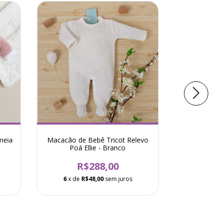
meia
Macacão de Bebê Tricot Relevo
Macacã
Poá Ellie - Branco
Ther
R$288,00
6
x de
R$48,00
sem juros
6
x d