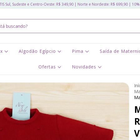
IS Sul, Sudeste e Centro-Oeste: R$ 349,90 | Norte e Nordeste: R$ 699,90 | 10%
ex
Algodão Egípcio
Pima
Saída de Matern
Ofertas
Novidades
Iní
Ma
Ma
M
R
V