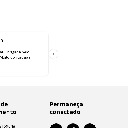
in
Ana Paula Lima
A P
aa!! Obrigada pelo
Ótimo atendimento, tudo muito fácil. C
️ Muito obrigadaaa
Produto lindo demais. Amei😍
 de
Permaneça
mento
conectado
8159048