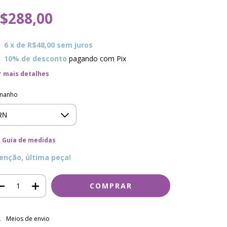
$288,00
6
x de
R$48,00
sem juros
10% de desconto
pagando com Pix
r mais detalhes
manho
Guia de medidas
enção, última peça!
regas para o CEP:
ALTERAR CEP
Meios de envio