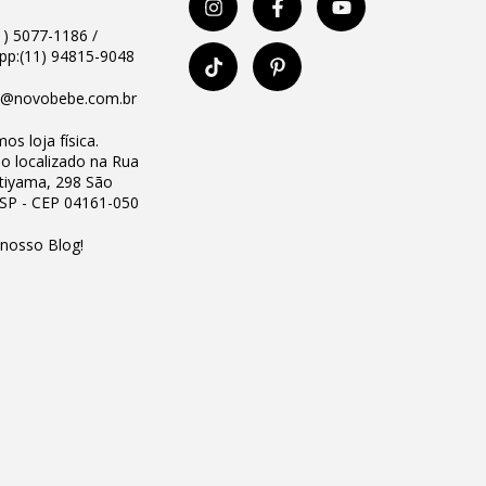
11) 5077-1186 /
p:(11) 94815-9048
o@novobebe.com.br
os loja física.
io localizado na Rua
Utiyama, 298 São
 SP - CEP 04161-050
 nosso Blog!