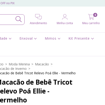
 OFF no PIX
0
Atendimento
Minha conta
Meu carrinho
idade
Enxoval
Mimos
Kit Presente
cio
>
Moda Menina
>
Macacão
>
cacão de Inverno
>
cacão de Bebê Tricot Relevo Poá Ellie - Vermelho
acacão de Bebê Tricot
elevo Poá Ellie -
ermelho