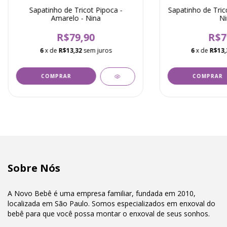
Sapatinho de Tricot Pipoca -
Sapatinho de Trico
Amarelo - Nina
Ni
R$79,90
R$7
6
x de
R$13,32
sem juros
6
x de
R$13,
Sobre Nós
A Novo Bebê é uma empresa familiar, fundada em 2010,
localizada em São Paulo. Somos especializados em enxoval do
bebê para que você possa montar o enxoval de seus sonhos.