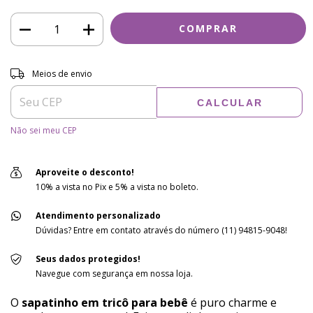
Entregas para o CEP:
ALTERAR CEP
Meios de envio
CALCULAR
Não sei meu CEP
Aproveite o desconto!
10% a vista no Pix e 5% a vista no boleto.
Atendimento personalizado
Dúvidas? Entre em contato através do número (11) 94815-9048!
Seus dados protegidos!
Navegue com segurança em nossa loja.
O
sapatinho em tricô para bebê
é puro charme e