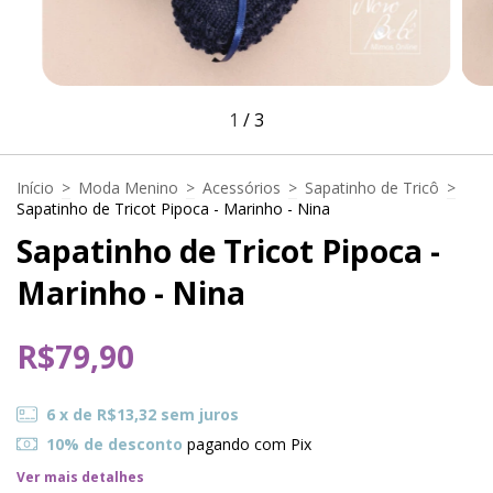
1
/
3
Início
>
Moda Menino
>
Acessórios
>
Sapatinho de Tricô
>
Sapatinho de Tricot Pipoca - Marinho - Nina
Sapatinho de Tricot Pipoca -
Marinho - Nina
R$79,90
6
x de
R$13,32
sem juros
10% de desconto
pagando com Pix
Ver mais detalhes