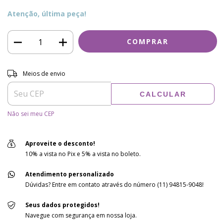
Atenção, última peça!
Entregas para o CEP:
ALTERAR CEP
Meios de envio
CALCULAR
Não sei meu CEP
Aproveite o desconto!
10% a vista no Pix e 5% a vista no boleto.
Atendimento personalizado
Dúvidas? Entre em contato através do número (11) 94815-9048!
Seus dados protegidos!
Navegue com segurança em nossa loja.