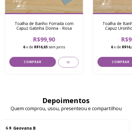
Toalha de Banho Forrada com
Toalha de Ban
Capuz Gatinha Donna - Rosa
Capuz Ursinho
R$99,90
R$9
6
x de
R$16,65
sem juros
6
x de
R$16,
Depoimentos
Quem comprou, usou, presenteou e compartilhou
Geovana B
G B