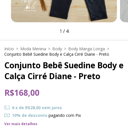
1
/
4
Início
>
Moda Menina
>
Body
>
Body Manga Longa
>
Conjunto Bebê Suedine Body e Calça Cirré Diane - Preto
Conjunto Bebê Suedine Body e
Calça Cirré Diane - Preto
R$168,00
6
x de
R$28,00
sem juros
10% de desconto
pagando com Pix
Ver mais detalhes