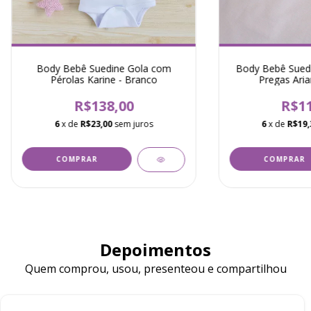
Body Bebê Suedine Gola com
Body Bebê Sued
Pérolas Karine - Branco
Pregas Aria
R$138,00
R$11
6
x de
R$23,00
sem juros
6
x de
R$19,
COMPRAR
COMPRAR
Depoimentos
Quem comprou, usou, presenteou e compartilhou